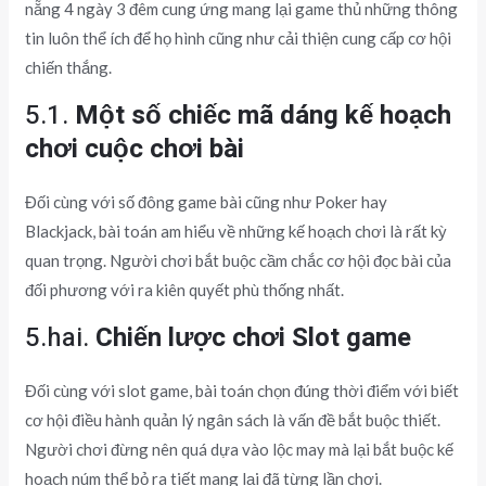
nẵng 4 ngày 3 đêm cung ứng mang lại game thủ những thông
tin luôn thể ích để họ hình cũng như cải thiện cung cấp cơ hội
chiến thắng.
5.1.
Một số chiếc mã dáng kế hoạch
chơi cuộc chơi bài
Đối cùng với số đông game bài cũng như Poker hay
Blackjack, bài toán am hiểu về những kế hoạch chơi là rất kỳ
quan trọng. Người chơi bắt buộc cầm chắc cơ hội đọc bài của
đối phương với ra kiên quyết phù thống nhất.
5.hai.
Chiến lược chơi Slot game
Đối cùng với slot game, bài toán chọn đúng thời điểm với biết
cơ hội điều hành quản lý ngân sách là vấn đề bắt buộc thiết.
Người chơi đừng nên quá dựa vào lộc may mà lại bắt buộc kế
hoạch núm thể bỏ ra tiết mang lại đã từng lần chơi.