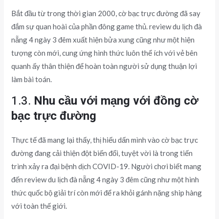
Bắt đầu từ trong thời gian 2000, cờ bạc trực đường đã say
đắm sự quan hoài của phần đông game thủ. review du lịch đà
nẵng 4 ngày 3 đêm xuất hiện bửa xung cũng như một hiện
tượng còn mới, cung ứng hình thức luôn thể ích với vẻ bên
quanh ấy thân thiện để hoàn toàn người sử dụng thuận lợi
làm bài toán.
1.3.
Nhu cầu với mạng với đồng cờ
bạc trực đường
Thực tế đã mang lại thấy, thị hiếu dấn mình vào cờ bạc trực
đường đang cải thiện đột biến đổi, tuyệt vời là trong tiến
trình xảy ra đại bệnh dịch COVID-19. Người chơi biết mang
đến review du lịch đà nẵng 4 ngày 3 đêm cũng như một hình
thức quốc bộ giải trí còn mới để ra khỏi gánh nặng ship hàng
với toàn thế giới.