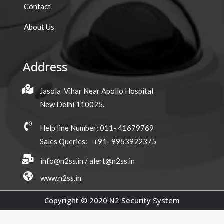
Contact
About Us
Address
Jasola Vihar Near Apollo Hospital
New Delhi 110025.
Help line Number: 011- 41679769
Sales Queries: +91- 9953922375
info@n2ss.in / alert@n2ss.in
www.n2ss.in
Copyright © 2020 N2 Security System