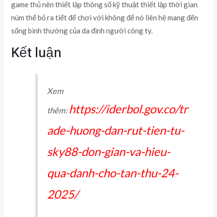
game thủ nên thiết lập thông số kỹ thuật thiết lập thời gian
núm thể bỏ ra tiết để chơi với không để nó liên hệ mang đến
sống bình thường của da đình người công ty.
Kết luận
Xem
https://iderbol.gov.co/tr
thêm:
ade-huong-dan-rut-tien-tu-
sky88-don-gian-va-hieu-
qua-danh-cho-tan-thu-24-
2025/