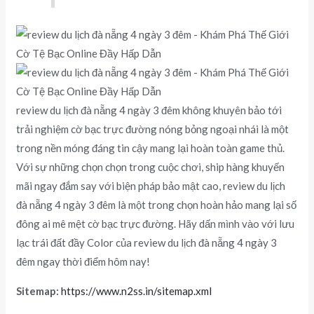
review du lịch đà nẵng 4 ngày 3 đêm không khuyên bảo tới
trải nghiệm cờ bạc trực đường nóng bỏng ngoại nhái là một
trong nền móng đáng tin cậy mang lại hoàn toàn game thủ.
Với sự những chọn chọn trong cuộc chơi, ship hàng khuyến
mãi ngay đắm say với biện pháp bảo mật cao, review du lịch
đà nẵng 4 ngày 3 đêm là một trong chọn hoàn hảo mang lại số
đông ai mê mệt cờ bạc trực đường. Hãy dấn mình vào với lưu
lạc trái đất đầy Color của review du lịch đà nẵng 4 ngày 3
đêm ngay thời điểm hôm nay!
Sitemap:
https://www.n2ss.in/sitemap.xml