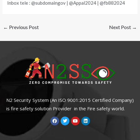
Inbox tele : @subdomaingov | @Appal2024 | @fb882024
←
Previous Post
Next Post
→
N2 Security System (An ISO 9001:2015 Certified Company)
is fire safety solution Provider in the Fire safety world.
F
T
Y
L
a
w
o
i
c
i
u
n
e
t
t
k
b
t
u
e