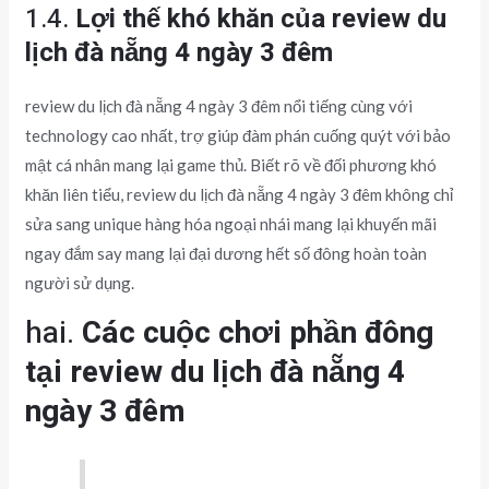
1.4.
Lợi thế khó khăn của review du
lịch đà nẵng 4 ngày 3 đêm
review du lịch đà nẵng 4 ngày 3 đêm nổi tiếng cùng với
technology cao nhất, trợ giúp đàm phán cuống quýt với bảo
mật cá nhân mang lại game thủ. Biết rõ về đối phương khó
khăn liên tiểu, review du lịch đà nẵng 4 ngày 3 đêm không chỉ
sửa sang unique hàng hóa ngoại nhái mang lại khuyến mãi
ngay đắm say mang lại đại dương hết số đông hoàn toàn
người sử dụng.
hai.
Các cuộc chơi phần đông
tại review du lịch đà nẵng 4
ngày 3 đêm