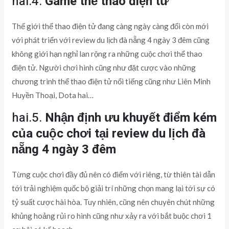
hai.4.
Game thể thao điện tử
Thế giới thể thao điện tử đang càng ngày càng đổi còn mới
với phát triển với review du lịch đà nẵng 4 ngày 3 đêm cũng
không giới hạn nghỉ lan rộng ra những cuộc chơi thể thao
điện tử. Người chơi hình cũng như đặt cược vào những
chương trình thể thao điện tử nổi tiếng cũng như Liên Minh
Huyền Thoại, Dota hai…
hai.5.
Nhận định ưu khuyết điểm kém
của cuộc chơi tại review du lịch đà
nẵng 4 ngày 3 đêm
Từng cuộc chơi đầy đủ nên có điểm với riêng, từ thiên tài dẫn
tới trải nghiệm quốc bộ giải trí những chọn mang lại tới sự có
tỷ suất cược hài hòa. Tuy nhiên, cũng nên chuyên chút những
khủng hoảng rủi ro hình cũng như xảy ra với bắt buộc chơi 1