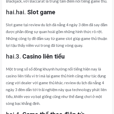
Blackjack, với Baccarat là trung tâm điểm nổi tiếng game thủ.
hai.hai.
Slot game
Slot game tại review du lịch đà nẵng 4 ngày 3 đêm đã say đắm
được phần đông sự quan hoài gồm những hình thức rõ rệt.
Những công ty đề đắm say từ game slot giúp game thủ thuận
lợi tậu thấy niềm vui trong đã từng vòng quay.
hai.3.
Casino liên tiểu
Một trong số số đông khuynh hướng nổi tiếng hiện nay là
casino liên tiểu vì trí mà lại game thủ hình cũng như tác đụng
cùng với dealer với game thủ khác. review du lịch đà nẵng 4
ngày 3 đêm dẫn tới trải nghiệm này qua technology phát liên
tiểu, khiến vẹo vọ bạt giống cũng như thể đang chơi ở một
sòng bạc khẳng định.