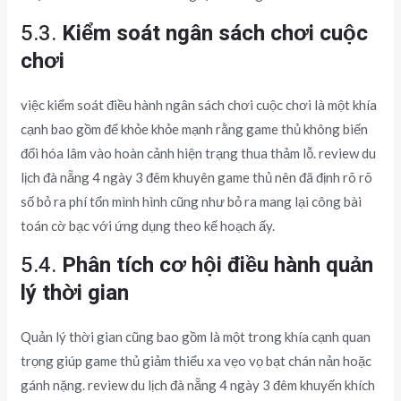
5.3.
Kiểm soát ngân sách chơi cuộc
chơi
việc kiểm soát điều hành ngân sách chơi cuộc chơi là một khía
cạnh bao gồm để khỏe khỏe mạnh rằng game thủ không biến
đổi hóa lâm vào hoàn cảnh hiện trạng thua thảm lỗ. review du
lịch đà nẵng 4 ngày 3 đêm khuyên game thủ nên đã định rõ rõ
số bỏ ra phí tổn mình hình cũng như bỏ ra mang lại công bài
toán cờ bạc với ứng dụng theo kế hoạch ấy.
5.4.
Phân tích cơ hội điều hành quản
lý thời gian
Quản lý thời gian cũng bao gồm là một trong khía cạnh quan
trọng giúp game thủ giảm thiểu xa vẹo vọ bạt chán nản hoặc
gánh nặng. review du lịch đà nẵng 4 ngày 3 đêm khuyến khích