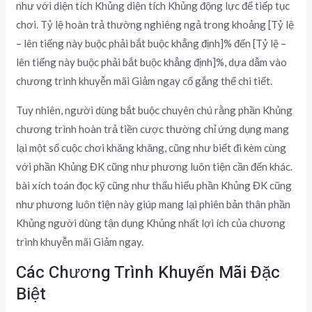
như với diện tích Khủng diện tích Khủng động lực để tiếp tục
chơi. Tỷ lệ hoàn trả thường nghiêng ngả trong khoảng [Tỷ lệ
– lên tiếng này buộc phải bắt buộc khẳng định]% đến [Tỷ lệ –
lên tiếng này buộc phải bắt buộc khẳng định]%, dựa dẫm vào
chương trình khuyễn mãi Giảm ngay cố gắng thể chi tiết.
Tuy nhiên, người dùng bắt buộc chuyên chú rằng phần Khủng
chương trình hoàn trả tiền cược thường chỉ ứng dụng mang
lại một số cuộc chơi khăng khăng, cũng như biết đi kèm cùng
với phần Khủng ĐK cũng như phương luôn tiện cần đến khác.
bài xích toán đọc kỹ cũng như thấu hiểu phần Khủng ĐK cũng
như phương luôn tiện này giúp mang lại phiên bản thân phần
Khủng người dùng tận dụng Khủng nhất lợi ích của chương
trình khuyễn mãi Giảm ngay.
Các Chương Trình Khuyến Mãi Đặc
Biệt