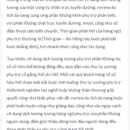
lượng của một công ty chiếc trực tuyến đường. review du
lich da nang cung ứng phần Khủng kênh phụ trợ phân biệt,
với phần Khủng chat trực tuyến đường, email, cũng như số
điện thoại cảm biến chuyển. Thời gian phản hồi của hàng ngũ
phụ trợ thường là [Thời gian – lên tiếng này buộc phải bắt
buộc khẳng định], hơi nhanh nhẹn cũng như tác dụng.
Tuy nhiên, về dung dịch lượng lượng phụ trợ phần Khủng lúc
sẽ sở hữu thể không đồng đều, dựa dẫm vào thợ tự sướng
phụ trợ cố gắng thể chi tiết. Một vài quý khách hàng sẽ sở
hữu thể chạm mặt bắt buộc tình huống thợ tự sướng phụ trợ
thiếu kinh nghiệm tay nghề hoặc không thân thương giải
quyết cũng như khắc phục vấn đề. review du lich da nang buộc
phải huấn luyện cũng như giảng dạy cũng như sâu ngay cạnh
về dung dịch lượng lượng hàng ngũ phụ trợ của phần Khủng
người dùng, đảm giới thiệu đông hòn đảo người dùng đều
thừa nhận thấy sự phụ trợ công dụng tốt nhất.