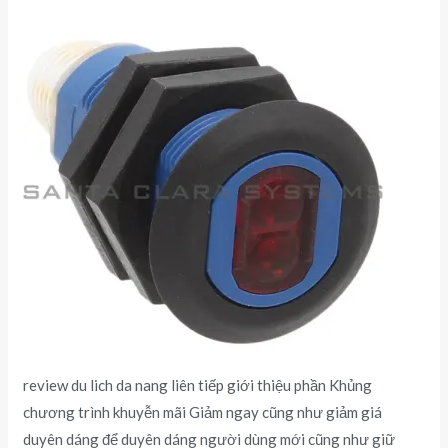
review du lich da nang liên tiếp giới thiệu phần Khủng
chương trình khuyễn mãi Giảm ngay cũng như giảm giá
duyên dáng để duyên dáng người dùng mới cũng như giữ