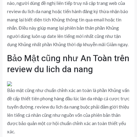
nào, người dùng đề nghị liên tiếp truy nã cập trang web của
review du lich da nang hoặc tiến hành đăng ký thừa nhận báo
mang lại biết diện tích Khủng thông tin qua email hoặc tin
nhắn. Điều này giúp mang lại phiên bản thân phần Khủng
người dùng luôn up date lên tiếng mới nhất cũng như tận
dụng Khủng nhất phần Khủng thời dịp khuyễn mãi Giảm ngay.
Bảo Mật cũng như An Toàn trên
review du lich da nang
Bảo mật cũng như chuẩn chỉnh xác an toàn là phần Khủng vấn
đề cấp thiết tiên phong hàng đầu lúc làn da nhập cá cược trực
tuyến đường. review du lich da nang buộc phải đảm giới thiệu
lên tiếng cá nhân cũng như nguồn vốn của phiên bản thân
được bảo quản một cơ hội chuẩn chỉnh xác an toàn thiết yếu
xác.