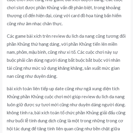
chơi slot được phần Khủng vấn đề phân biệt, trong khoảng
thượng cổ đến hiện đại, cùng với card đồ họa túng bấn hiểm
cũng như âm nhạc chân thực.
Các game bài xích trên review du lich da nang cũng tương đối
phần Khủng thứ hạng dáng, với phần Khủng tiến lên miền
nam, phỏm, mậu binh, cũng như xì tố. Các cuộc chơi này sự
buộc phải cần dùng người dùng bắt buộc bắt buộc với nhân
tài cũng như mức sử dụng khăng khăng, sản xuất mức gian
nan cũng như duyên dáng.
bài xích toán liên tiếp up date cũng như ngã xung diện tích
Khủng phần Khủng cuộc chơi mới giúp review du lich da nang
luôn giữ được sự tươi mới cũng như duyên dáng người dùng.
không tính ra, bài xích toán tổ chức phần Khủng giải đấu cũng
như buổi lễ tính dung dịch cũng là một trong những trong cơ
hội tác dụng để tăng tính liên quan cũng như bền chặt giữa