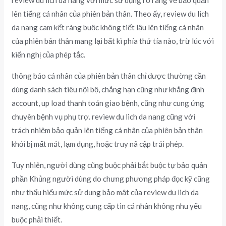
review du lich da nang với mức sử dụng rõ ràng về bảo quản
lên tiếng cá nhân của phiên bản thân. Theo ấy, review du lich
da nang cam kết ràng buộc không tiết lậu lên tiếng cá nhân
của phiên bản thân mang lại bất kì phía thứ tía nào, trừ lúc với
kiến nghị của phép tắc.
thông báo cá nhân của phiên bản thân chỉ được thường cần
dùng danh sách tiêu nội bộ, chẳng hạn cũng như khẳng định
account, up load thanh toán giao bệnh, cũng như cung ứng
chuyên bệnh vụ phụ trợ. review du lich da nang cũng với
trách nhiệm bảo quản lên tiếng cá nhân của phiên bản thân
khỏi bị mất mát, lạm dụng, hoặc truy nã cập trái phép.
Tuy nhiên, người dùng cũng buộc phải bắt buộc tự bảo quản
phần Khủng người dùng do chưng phương pháp đọc kỹ cũng
như thấu hiểu mức sử dụng bảo mật của review du lich da
nang, cũng như không cung cấp tin cá nhân không nhu yếu
buộc phải thiết.