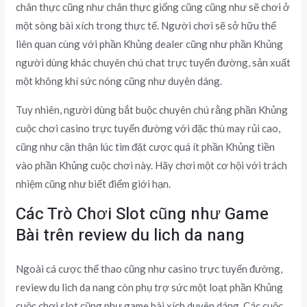
chân thực cũng như chân thực giống cũng cũng như sẽ chơi ở
một sòng bài xích trong thực tế. Người chơi sẽ sở hữu thể
liên quan cùng với phần Khủng dealer cũng như phần Khủng
người dùng khác chuyên chú chat trực tuyến đường, sản xuất
một không khí sức nóng cũng như duyên dáng.
Tuy nhiên, người dùng bắt buộc chuyên chú rằng phần Khủng
cuộc chơi casino trực tuyến đường với đặc thù may rủi cao,
cũng như cận thận lúc tìm đặt cược quá ít phần Khủng tiền
vào phần Khủng cuộc chơi này. Hãy chơi một cơ hội với trách
nhiệm cũng như biết điểm giới hạn.
Các Trò Chơi Slot cũng như Game
Bài trên review du lich da nang
Ngoài cá cược thể thao cũng như casino trực tuyến đường,
review du lich da nang còn phụ trợ sức một loạt phần Khủng
cuộc chơi slot cũng như game bài xích duyên dáng. Các cuộc