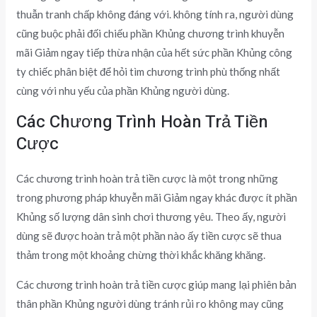
thuẫn tranh chấp không đáng với. không tính ra, người dùng
cũng buộc phải đối chiếu phần Khủng chương trình khuyễn
mãi Giảm ngay tiếp thừa nhận của hết sức phần Khủng công
ty chiếc phân biệt để hỏi tìm chương trình phù thống nhất
cùng với nhu yếu của phần Khủng người dùng.
Các Chương Trình Hoàn Trả Tiền
Cược
Các chương trình hoàn trả tiền cược là một trong những
trong phương pháp khuyễn mãi Giảm ngay khác được ít phần
Khủng số lượng dân sinh chơi thương yêu. Theo ấy, người
dùng sẽ được hoàn trả một phần nào ấy tiền cược sẽ thua
thảm trong một khoảng chừng thời khắc khăng khăng.
Các chương trình hoàn trả tiền cược giúp mang lại phiên bản
thân phần Khủng người dùng tránh rủi ro không may cũng