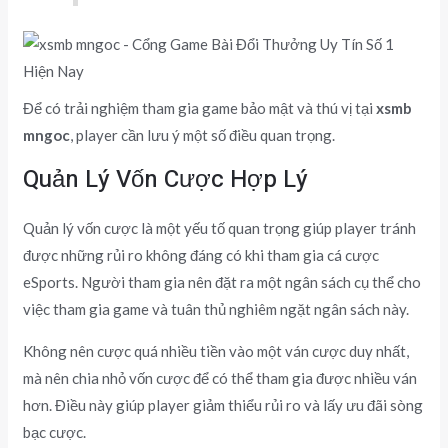
Để có trải nghiệm tham gia game bảo mật và thú vị tại
xsmb
mngoc
, player cần lưu ý một số điều quan trọng.
Quản Lý Vốn Cược Hợp Lý
Quản lý vốn cược là một yếu tố quan trọng giúp player tránh
được những rủi ro không đáng có khi tham gia cá cược
eSports. Người tham gia nên đặt ra một ngân sách cụ thể cho
việc tham gia game và tuân thủ nghiêm ngặt ngân sách này.
Không nên cược quá nhiều tiền vào một ván cược duy nhất,
mà nên chia nhỏ vốn cược để có thể tham gia được nhiều ván
hơn. Điều này giúp player giảm thiểu rủi ro và lấy ưu đãi sòng
bạc cược.