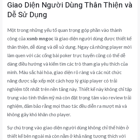
Giao Diện Người Dùng Thân Thiện và
Dễ Sử Dụng
Một trong những yếu tố quan trọng góp phần vào thành
công của
xsmb mngoc
là giao diện người dùng được thiết kế
thân thiện, dễ dùng và dễ sử dụng. Ngay cả những player mới
làm quen với các cổng bài poker trực tuyến cũng có thể dễ
dàng điều hướng và kiếm tìm các trò tham gia yêu thích của
mình. Màu sắc hài hòa, giao diện rõ ràng và các nút chức
năng được sắp xếp một cách hợp lý giúp player có trải
nghiệm tốt nhất trên nền tảng này. Thiết kế này không chỉ tập
trung vào tính thẩm mỹ mà còn đặt trọng tâm vào review trải
nghiệm, đảm bảo rằng mọi thao tác đều diễn ra mượt mà và
không gây khó khăn cho player.
Sự chú trọng vào giao diện người dùng không chỉ thể hiện ở
thiết kế bên ngoài mà còn nằm ở khả năng tương thích với