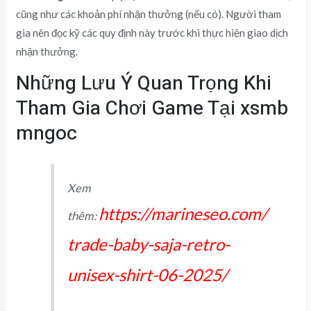
cũng như các khoản phí nhận thưởng (nếu có). Người tham
gia nên đọc kỹ các quy định này trước khi thực hiện giao dịch
nhận thưởng.
Những Lưu Ý Quan Trọng Khi
Tham Gia Chơi Game Tại xsmb
mngoc
Xem
https://marineseo.com/
thêm:
trade-baby-saja-retro-
unisex-shirt-06-2025/