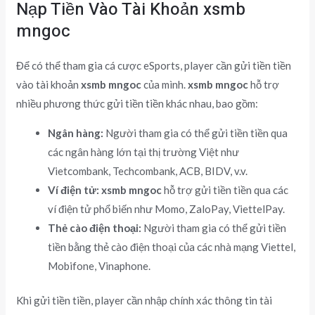
Nạp Tiền Vào Tài Khoản xsmb
mngoc
Để có thể tham gia cá cược eSports, player cần gửi tiền tiền
vào tài khoản
xsmb mngoc
của mình.
xsmb mngoc
hỗ trợ
nhiều phương thức gửi tiền tiền khác nhau, bao gồm:
Ngân hàng:
Người tham gia có thể gửi tiền tiền qua
các ngân hàng lớn tại thị trường Việt như
Vietcombank, Techcombank, ACB, BIDV, v.v.
Ví điện tử:
xsmb mngoc
hỗ trợ gửi tiền tiền qua các
ví điện tử phổ biến như Momo, ZaloPay, ViettelPay.
Thẻ cào điện thoại:
Người tham gia có thể gửi tiền
tiền bằng thẻ cào điện thoại của các nhà mạng Viettel,
Mobifone, Vinaphone.
Khi gửi tiền tiền, player cần nhập chính xác thông tin tài