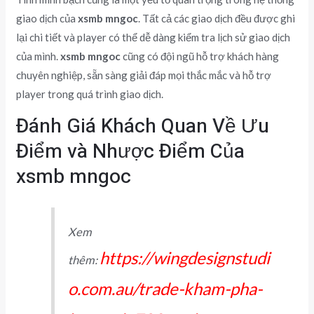
giao dịch của
xsmb mngoc
. Tất cả các giao dịch đều được ghi
lại chi tiết và player có thể dễ dàng kiểm tra lịch sử giao dịch
của mình.
xsmb mngoc
cũng có đội ngũ hỗ trợ khách hàng
chuyên nghiệp, sẵn sàng giải đáp mọi thắc mắc và hỗ trợ
player trong quá trình giao dịch.
Đánh Giá Khách Quan Về Ưu
Điểm và Nhược Điểm Của
xsmb mngoc
Xem
https://wingdesignstudi
thêm:
o.com.au/trade-kham-pha-