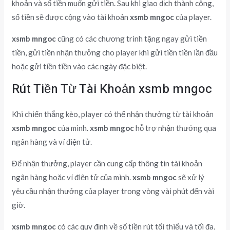
khoản và số tiền muốn gửi tiền. Sau khi giao dịch thành công,
số tiền sẽ được cộng vào tài khoản
xsmb mngoc
của player.
xsmb mngoc
cũng có các chương trình tặng ngay gửi tiền
tiền, gửi tiền nhận thưởng cho player khi gửi tiền tiền lần đầu
hoặc gửi tiền tiền vào các ngày đặc biệt.
Rút Tiền Từ Tài Khoản xsmb mngoc
Khi chiến thắng kèo, player có thể nhận thưởng từ tài khoản
xsmb mngoc
của mình.
xsmb mngoc
hỗ trợ nhận thưởng qua
ngân hàng và ví điện tử.
Để nhận thưởng, player cần cung cấp thông tin tài khoản
ngân hàng hoặc ví điện tử của mình.
xsmb mngoc
sẽ xử lý
yêu cầu nhận thưởng của player trong vòng vài phút đến vài
giờ.
xsmb mngoc
có các quy định về số tiền rút tối thiểu và tối đa,