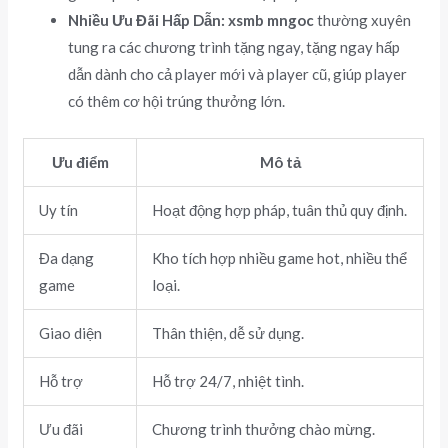
Nhiều Ưu Đãi Hấp Dẫn:
xsmb mngoc
thường xuyên
tung ra các chương trình tặng ngay, tặng ngay hấp
dẫn dành cho cả player mới và player cũ, giúp player
có thêm cơ hội trúng thưởng lớn.
Ưu điểm
Mô tả
Uy tín
Hoạt động hợp pháp, tuân thủ quy định.
Đa dạng
Kho tích hợp nhiều game hot, nhiều thể
game
loại.
Giao diện
Thân thiện, dễ sử dụng.
Hỗ trợ
Hỗ trợ 24/7, nhiệt tình.
Ưu đãi
Chương trình thưởng chào mừng.