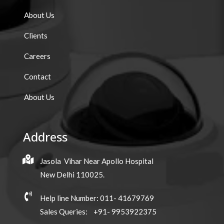
About Us
Clients
Careers
Contact
About Us
Address
Jasola Vihar Near Apollo Hospital
New Delhi 110025.
Help line Number: 011- 41679769
Sales Queries: +91- 9953922375