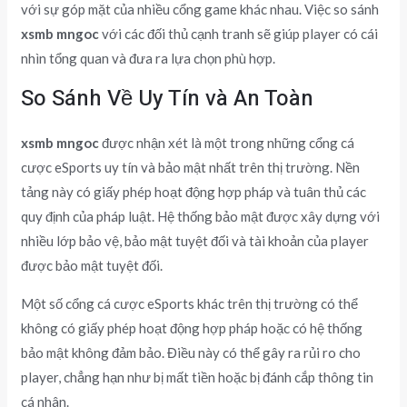
với sự góp mặt của nhiều cổng game khác nhau. Việc so sánh
xsmb mngoc
với các đối thủ cạnh tranh sẽ giúp player có cái
nhìn tổng quan và đưa ra lựa chọn phù hợp.
So Sánh Về Uy Tín và An Toàn
xsmb mngoc
được nhận xét là một trong những cổng cá
cược eSports uy tín và bảo mật nhất trên thị trường. Nền
tảng này có giấy phép hoạt động hợp pháp và tuân thủ các
quy định của pháp luật. Hệ thống bảo mật được xây dựng với
nhiều lớp bảo vệ, bảo mật tuyệt đối và tài khoản của player
được bảo mật tuyệt đối.
Một số cổng cá cược eSports khác trên thị trường có thể
không có giấy phép hoạt động hợp pháp hoặc có hệ thống
bảo mật không đảm bảo. Điều này có thể gây ra rủi ro cho
player, chẳng hạn như bị mất tiền hoặc bị đánh cắp thông tin
cá nhân.