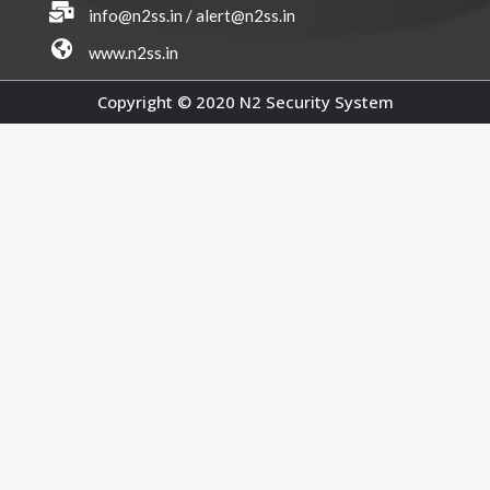
info@n2ss.in / alert@n2ss.in
www.n2ss.in
Copyright © 2020 N2 Security System