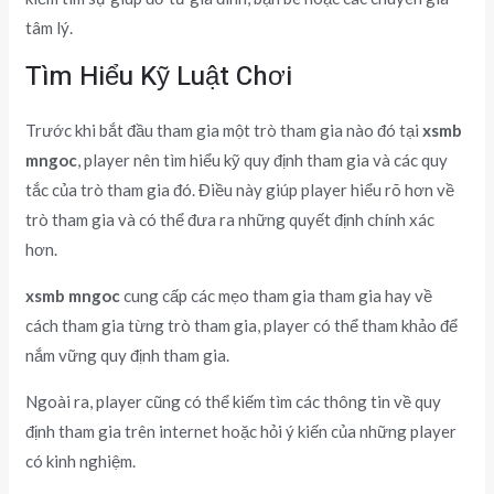
tâm lý.
Tìm Hiểu Kỹ Luật Chơi
Trước khi bắt đầu tham gia một trò tham gia nào đó tại
xsmb
mngoc
, player nên tìm hiểu kỹ quy định tham gia và các quy
tắc của trò tham gia đó. Điều này giúp player hiểu rõ hơn về
trò tham gia và có thể đưa ra những quyết định chính xác
hơn.
xsmb mngoc
cung cấp các mẹo tham gia tham gia hay về
cách tham gia từng trò tham gia, player có thể tham khảo để
nắm vững quy định tham gia.
Ngoài ra, player cũng có thể kiếm tìm các thông tin về quy
định tham gia trên internet hoặc hỏi ý kiến của những player
có kinh nghiệm.