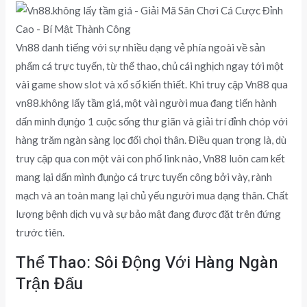
Vn88 danh tiếng với sự nhiều dạng vẻ phía ngoài về sản
phẩm cá trực tuyến, từ thể thao, chủ cái nghịch ngay tới một
vài game show slot và xổ số kiến thiết. Khi truy cập Vn88 qua
vn88.không lấy tầm giá, một vài người mua đang tiến hành
dấn mình đụng̀o 1 cuộc sống thư giãn và giải trí đỉnh chóp với
hàng trăm ngàn sàng lọc đối chọi thân. Điều quan trọng là, dù
truy cập qua con một vài con phố link nào, Vn88 luôn cam kết
mang lại dấn mình đụng̀o cá trực tuyến công bởi vày, rành
mạch và an toàn mang lại chủ yếu người mua dạng thân. Chất
lượng bệnh dịch vụ và sự bảo mật đang được đặt trên đứng
trước tiên.
Thể Thao: Sôi Động Với Hàng Ngàn
Trận Đấu