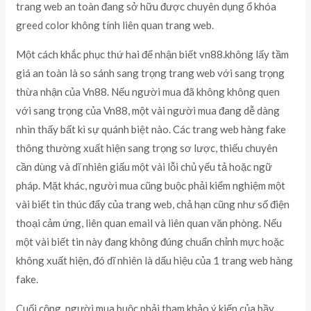
trang web an toàn đang sở hữu được chuyên dụng ổ khóa
greed color không tính liên quan trang web.
Một cách khắc phục thứ hai để nhận biết vn88.không lấy tầm
giá an toàn là so sánh sang trọng trang web với sang trọng
thừa nhận của Vn88. Nếu người mua đã không không quen
với sang trọng của Vn88, một vài người mua đang dễ dàng
nhìn thấy bất kì sự quánh biệt nào. Các trang web hàng fake
thông thường xuất hiện sang trọng sơ lược, thiếu chuyên
cần dùng và dĩ nhiên giấu một vài lỗi chủ yếu tả hoặc ngữ
pháp. Mặt khác, người mua cũng buộc phải kiểm nghiệm một
vài biết tin thúc đẩy của trang web, chả hạn cũng như số điện
thoại cảm ứng, liên quan email và liên quan văn phòng. Nếu
một vài biết tin này đang không đúng chuẩn chỉnh mực hoặc
không xuất hiện, đó dĩ nhiên là dấu hiệu của 1 trang web hàng
fake.
Cuối cộng, người mua buộc phải tham khảo ý kiến của bầy