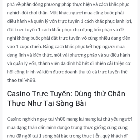
phá về phần đông phương pháp thực hiện và cách khắc phục
nghịch đối chọi thân. Mặt khác, người mua cũng buộc phải
điều hành và quản lý vốn trực tuyến 1 cách khắc phục lanh lợi,
đặt trực tuyến 1 cách khắc phục chịu đựng bổn phận và đề
nghị không buộc phải đặt trực tuyến vô cùng nhiều dạng tiền
vào 1 cuộc chiến. Bằng cách khắc phục kết hợp người mua
dạng lĩnh và kiến thức, một vài phương pháp và sự điều hành
và quản lý vốn, thành viên da đình hồ hết dĩ nhiên cải thiện cơ
hội công trình và kiếm được doanh thu từ cá trực tuyến thể
thao tại Vn88.
Casino Trực Tuyến: Dùng thử Chân
Thực Như Tại Sòng Bài
Casino nghịch ngay tại Vn88 mang lại mang lại chủ yếu người
mua dạng thân dấn mình đụng̀o trung thực giống cũng cũng
như đã ngồi tại 1 sòng bài bác trong thực tiễn. quý khách dĩ