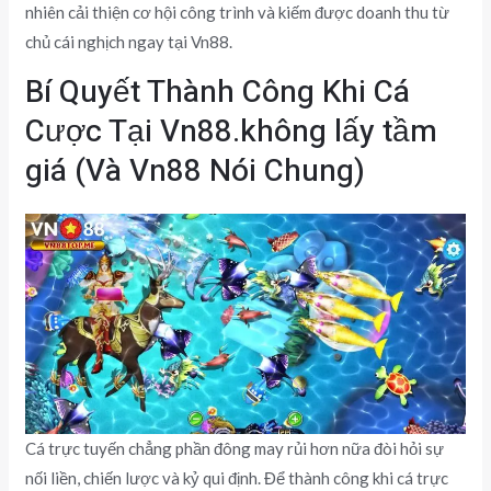
nhiên cải thiện cơ hội công trình và kiếm được doanh thu từ
chủ cái nghịch ngay tại Vn88.
Bí Quyết Thành Công Khi Cá
Cược Tại Vn88.không lấy tầm
giá (Và Vn88 Nói Chung)
Cá trực tuyến chẳng phần đông may rủi hơn nữa đòi hỏi sự
nối liền, chiến lược và kỷ qui định. Để thành công khi cá trực