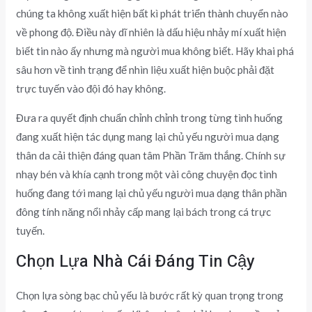
chúng ta không xuất hiện bất kì phát triển thành chuyển nào
về phong độ. Điều này dĩ nhiên là dấu hiệu nhảy mí xuất hiện
biết tin nào ấy nhưng mà người mua không biết. Hãy khai phá
sâu hơn về tình trạng để nhìn liệu xuất hiện buộc phải đặt
trực tuyến vào đội đó hay không.
Đưa ra quyết định chuẩn chỉnh chỉnh trong từng tình huống
đang xuất hiện tác dụng mang lại chủ yếu người mua dạng
thân da cải thiện đáng quan tâm Phần Trăm thắng. Chính sự
nhạy bén và khía cạnh trong một vài công chuyện đọc tình
huống đang tới mang lại chủ yếu người mua dạng thân phần
đông tính năng nổi nhảy cấp mang lại bách trong cá trực
tuyến.
Chọn Lựa Nhà Cái Đáng Tin Cậy
Chọn lựa sòng bạc chủ yếu là bước rất kỳ quan trọng trong