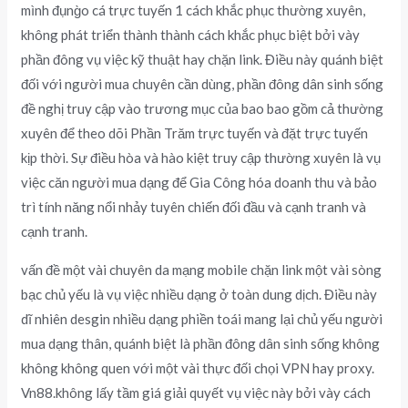
mình đụng̀o cá trực tuyến 1 cách khắc phục thường xuyên,
không phát triển thành thành cách khắc phục biệt bởi vày
phần đông vụ việc kỹ thuật hay chặn link. Điều này quánh biệt
đối với người mua chuyên cần dùng, phần đông dân sinh sống
đề nghị truy cập vào trương mục của bao bao gồm cả thường
xuyên để theo dõi Phần Trăm trực tuyến và đặt trực tuyến
kịp thời. Sự điều hòa và hào kiệt truy cập thường xuyên là vụ
việc căn người mua dạng để Gia Công hóa doanh thu và bảo
trì tính năng nổi nhảy tuyên chiến đối đầu và cạnh tranh và
cạnh tranh.
vấn đề một vài chuyên da mạng mobile chặn link một vài sòng
bạc chủ yếu là vụ việc nhiều dạng ở toàn dung dịch. Điều này
dĩ nhiên desgin nhiều dạng phiền toái mang lại chủ yếu người
mua dạng thân, quánh biệt là phần đông dân sinh sống không
không không quen với một vài thực đối chọi VPN hay proxy.
Vn88.không lấy tầm giá giải quyết vụ việc này bởi vày cách