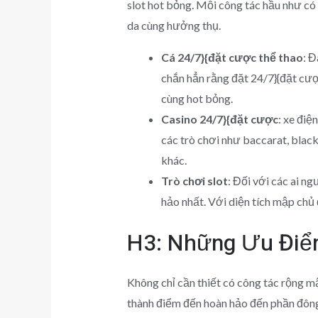
slot hot bỏng. Mỗi công tác hầu như có 
da cùng hưởng thụ.
Cá 24/7}{đặt cược thể thao
: Đ
chắn hẳn rằng đặt 24/7}{đặt cư
cùng hot bỏng.
Casino 24/7}{đặt cược
: xe điệ
các trò chơi như baccarat, black
khác.
Trò chơi slot
: Đối với các ai n
hảo nhất. Với diện tích mập chủ
H3: Những Ưu Điểm
Không chỉ cần thiết có công tác rộng m
thành điểm đến hoàn hảo đến phần đôn