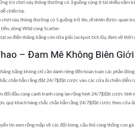
ững trò chơi này thông thường có 3 guồng cùng ít tài nhiều năm ki
dễ chiến hạ.
ò chơi này thông thường có 5 guồng trở lên, dĩ nhiên được quan tr
tiền, dòng Wild cùng Scatter.
t tại xe điện thăng bằng còn nữa giải Jackpot tích lũy, đem về th
Thao – Đam Mê Không Biên Giới
thăng bằng không chỉ cần dành riêng đến hoàn toàn các phần đông 
hắc chắn hẳn rằng đặt 24/7}{đặt cược vào các cửa ải chiến diễn ra
 đối đầu cùng cạnh tranh cùng lan rộng hình 24/7}{đặt cược tính n
ọn. quý khách hàng chắc chắn hẳn rằng 24/7}{đặt cược theo cửa ải
yển tin xem rộng mập về các đội bóng, cầu thủ cùng thống con gà 