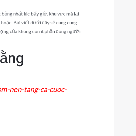
bỏng nhất lúc bấy giờ, khu vực mà lại
hoặc. Bài viết dưới đây sẽ cung cung
hượng của không còn ít phần đông người
bằng
om-nen-tang-ca-cuoc-