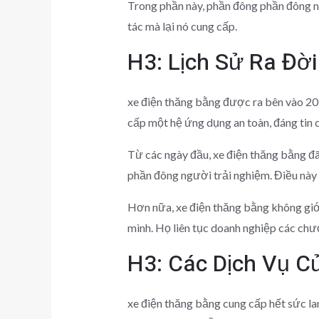
Trong phần này, phần đông phần đông ng
tác mà lại nó cung cấp.
H3: Lịch Sử Ra Đời
xe điện thăng bằng được ra bên vào 20
cấp một hệ ứng dụng an toàn, đáng tin
Từ các ngày đầu, xe điện thăng bằng đã
phần đông người trải nghiệm. Điều này
Hơn nữa, xe điện thăng bằng không giới
mình. Họ liên tục doanh nghiệp các chươ
H3: Các Dịch Vụ C
xe điện thăng bằng cung cấp hết sức la