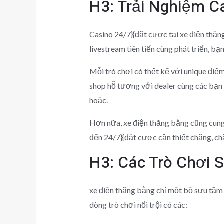
H3: Trải Nghiệm C
Casino 24/7}{đặt cược tại xe điện thăng
livestream tiên tiến cùng phát triển, bạ
Mỗi trò chơi có thết kế với unique điểm
shop hỗ tương với dealer cùng các bạn 
hoặc.
Hơn nữa, xe điện thăng bằng cũng cung 
đến 24/7}{đặt cược cần thiết chăng, ch
H3: Các Trò Chơi S
xe điện thăng bằng chỉ một bộ sưu tầm c
dòng trò chơi nổi trội có các: