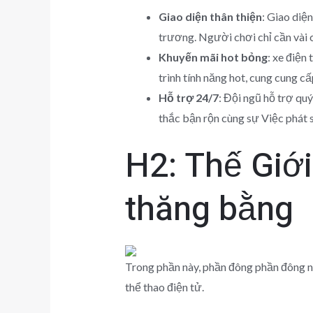
Giao diện thân thiện
: Giao diệ
trương. Người chơi chỉ cần vài
Khuyến mãi hot bỏng
: xe điện
trình tính năng hot, cung cung cấ
Hỗ trợ 24/7
: Đội ngũ hỗ trợ qu
thắc bận rộn cùng sự Việc phát s
H2: Thế Giới
thăng bằng
Trong phần này, phần đông phần đông ngư
thể thao điện tử.