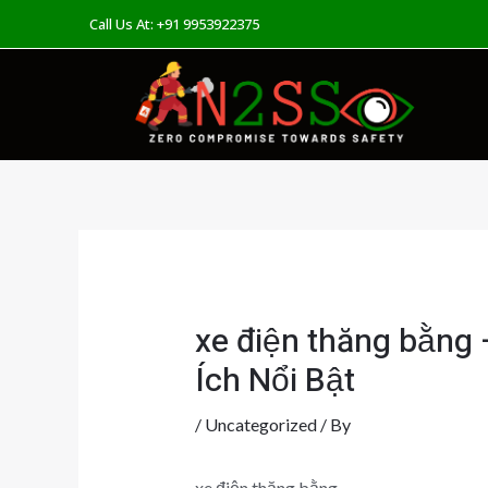
Skip
Post
Call Us At: +91 9953922375
to
navigation
content
xe điện thăng bằng
Ích Nổi Bật
/
Uncategorized
/ By
xe điện thăng bằng