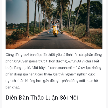
Cộng đồng quý bạn đọc đó thiết yếu là linh hồn của phần đông
phòng nguyên game trực tí hon đường, & fun88 vì chưa bắt
buộc là ngoại lệ. Một bầy bè cánh mạnh mẽ mẽ & uy lực không
phần đông gia nâng cao tham gia trải nghiệm nghịch cuộc
nghịch phần Khủng hơn gây đề nghị phần đông mối quan hệ
bền chặt.
Diễn Đàn Thảo Luận Sôi Nổi