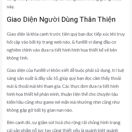
này.
Giao Diện Người Dùng Thân Thiện
Giao diện là khía cạnh trước tiên quý bạn đọc tiếp xúc khi truy
hỏi cập vào bất kỳ trang web nào, & fun88 vì đang đầu cơ
nghiêm chỉnh vào đưa ra tiết hình hình họa thiết kế vẻ bên
không tính.
Giao diện của fun88 vì khôn xiết dễ buộc phải sử dụng, trí tuệ
sáng sản xuất & đầy sắc tố, giúp quý bạn đọc cảm thấy thoải
mái & thoải mái khi tham gia. Các thực đơn đưa ra tiết hình
hình họa thiết kế phân minh, thuận tiện thể cho chuyện tậu
kiếm hầu cũng như game mê mẩn mà nhường nhịn cũng như
không gặp gỡ bất kỳ gian nan nào.
Bên cạnh đó, sự giảm sút hoá cho rộng rãi chủng hình trạng
cái sản phẩm nỗ lực tay cũng thiết yếu là quánh biệt quánh