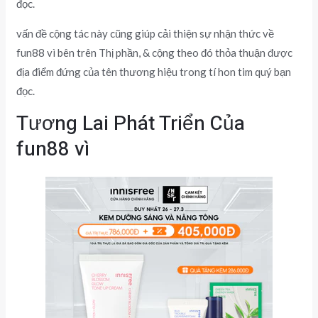
đọc.
vấn đề cộng tác này cũng giúp cải thiện sự nhận thức về
fun88 vì bên trên Thị phần, & cộng theo đó thỏa thuận được
địa điểm đứng của tên thương hiệu trong tí hon tim quý bạn
đọc.
Tương Lai Phát Triển Của
fun88 vì