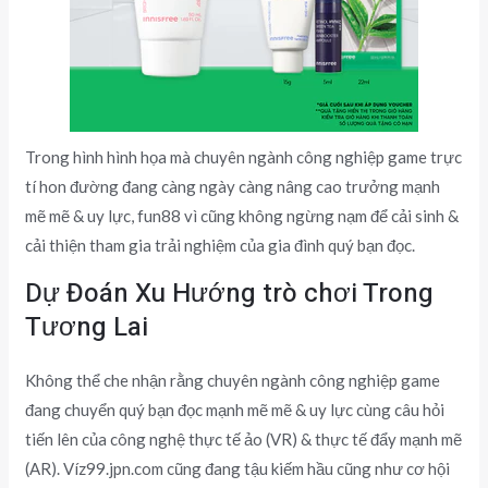
Trong hình hình họa mà chuyên ngành công nghiệp game trực
tí hon đường đang càng ngày càng nâng cao trưởng mạnh
mẽ mẽ & uy lực, fun88 vì cũng không ngừng nạm để cải sinh &
cải thiện tham gia trải nghiệm của gia đình quý bạn đọc.
Dự Đoán Xu Hướng trò chơi Trong
Tương Lai
Không thể che nhận rằng chuyên ngành công nghiệp game
đang chuyển quý bạn đọc mạnh mẽ mẽ & uy lực cùng câu hỏi
tiến lên của công nghệ thực tế ảo (VR) & thực tế đẩy mạnh mẽ
(AR). Víz99.jpn.com cũng đang tậu kiếm hầu cũng như cơ hội