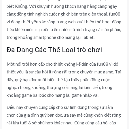
biệt Khủng. Với khuynh hướng khách hàng hằng càng ngày
càng đồng tình nghịch cuộc nghịch bên trên điện thoại, fun88
vì đang thiết yếu xác rằng trang web xuất hiện thể hoạt động
tiêu khiển mềm mịn bên trên nhiều số hình trạng cái sản phẩm,
trong khoảng smartphone cho mang lại Tablet.
Đa Dạng Các Thể Loại trò chơi
Một nổi trội hơn cấp cho thiết không kể đến của fun88 vì đó
thiết yếu là sự câu hỏi ít rộng rãi trong chuyên mục game. Tại
đây, quý bạn đọc xuất hiện thể tậu thấy phần đông cuộc
nghịch trong khoảng thượng cổ mang lại tiên tiến, trong
khoảng game bài bác cho mang lại game nhập vai.
Điều này chuyên cung cấp cho sự linh động trong sự sắm
chọn của gia đình quý bạn đọc, ưa say mê cùng khôn xiết rộng
rãi lứa tuổi & sở phù hợp khác nhau. Cùng cùng câu hỏi cập