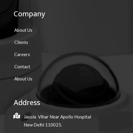
Company
About Us
Clients
Careers
Contact
About Us
Address
Jasola Vihar Near Apollo Hospital
New Delhi 110025.