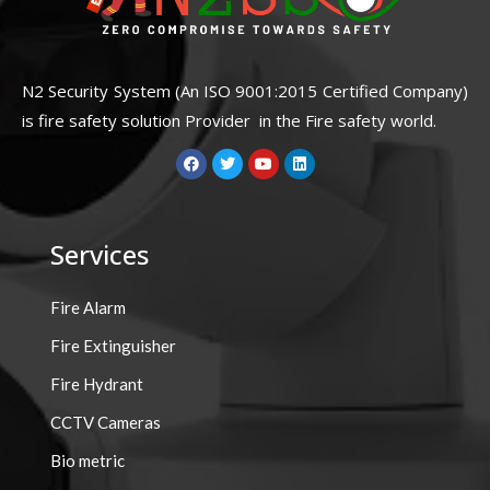
N2 Security System (An ISO 9001:2015 Certified Company)
is fire safety solution Provider in the Fire safety world.
F
T
Y
L
a
w
o
i
c
i
u
n
e
t
t
k
b
t
u
e
o
e
b
d
Services
o
r
e
i
k
n
Fire Alarm
Fire Extinguisher
Fire Hydrant
CCTV Cameras
Bio metric