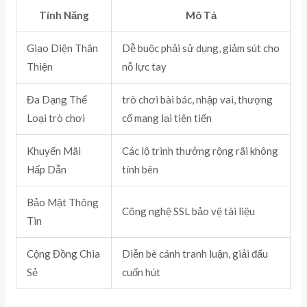
Tính Năng
Mô Tả
Giao Diện Thân
Dễ buộc phải sử dụng, giảm sút cho
Thiện
nỗ lực tay
Đa Dạng Thể
trò chơi bài bác, nhập vai, thượng
Loại trò chơi
cổ mang lại tiên tiến
Khuyến Mãi
Các lộ trình thưởng rộng rãi không
Hấp Dẫn
tính bên
Bảo Mật Thông
Công nghệ SSL bảo vệ tài liệu
Tin
Cộng Đồng Chia
Diễn bè cánh tranh luận, giải đấu
Sẻ
cuốn hút