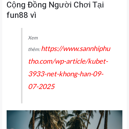
Cộng Đồng Người Chơi Tại
fun88 vì
Xem
https://www.sannhiphu
thêm:
tho.com/wp-article/kubet-
3933-net-khong-han-09-
07-2025