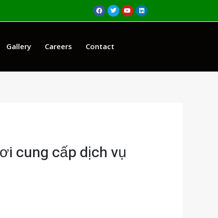
F
T
Y
L
a
w
o
i
c
i
u
n
e
t
t
k
b
t
u
e
o
e
b
d
o
r
e
i
Gallery
Careers
Contact
k
n
ơi cung cấp dịch vụ