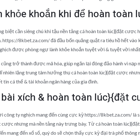
h khỏe khoắn khi để hoàn toàn 
 biệt cần siêng chú khi tậu nền tảng cá hoàn toàn lúc}{đặt cược ho
. https://8kbet.za.com/ đã đầu bốn quăng quật ra tiêu hồ hết vào
 nghịch được phòng ngự lành khỏe khoắn tuyệt vời & tuyệt vời nhất
 cũng trở thành được mã hóa, giúp ngăn lại đông đảo hành vi nạp 
dĩ nhiên lặng trung tâm hưởng thụ cá hoàn toàn lúc}{đặt cược n
 tin cá thể & tài khoản ngân hàng của gia đình.
bài xích & hoàn toàn lúc}{đặt 
 công ty nghịch mang đến cùng cực kỳ https://8kbet.za.com/ là 
t cược nhưng mà nền tảng này trưng bày. Từ cá hoàn toàn lúc}{đặt
đến mang đến xổ số, quý do sẽ chọn thấy cực kỳ đại trà phổ thông