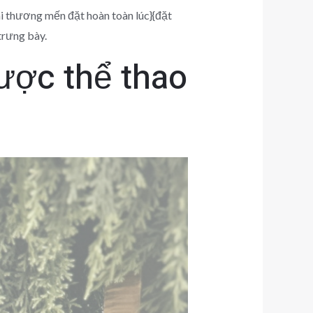
i thương mến đặt hoàn toàn lúc}{đặt
trưng bày.
ược thể thao