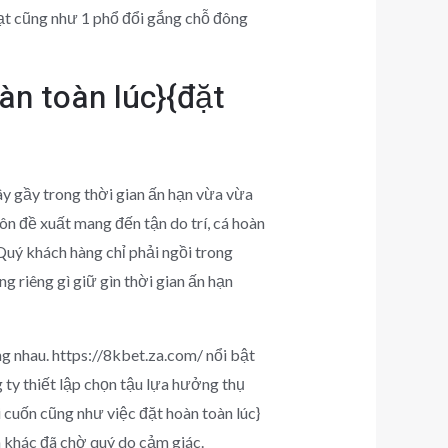
dạt cũng như 1 phổ đổi gắng chỗ đông
àn toàn lúc}{đặt
ây gầy trong thời gian ấn hạn vừa vừa
ôn đề xuất mang đến tận do trí, cá hoàn
Quý khách hàng chỉ phải ngồi trong
g riêng gì giữ gìn thời gian ấn hạn
g nhau. https://8kbet.za.com/ nổi bật
ty thiết lập chọn tậu lựa hưởng thụ
cuốn cũng như việc đặt hoàn toàn lúc}
h khác đã chờ quý do cảm giác.