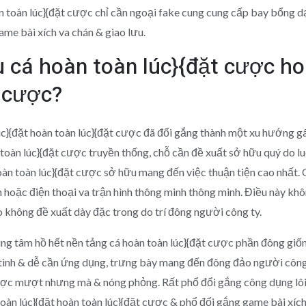
 toàn lúc}{đặt cược chỉ cần ngoại fake cung cung cấp bay bổng 
ame bài xích va chán & giao lưu.
u cá hoàn toàn lúc}{đặt cược ho
t cược?
úc}{đặt hoàn toàn lúc}{đặt cược đã đổi gắng thành một xu hướng g
oàn lúc}{đặt cược truyền thống, chỗ cần đề xuất sở hữu quý do lu
oàn toàn lúc}{đặt cược sở hữu mang đến việc thuận tiện cao nhất. 
 hoặc điện thoại va trận hình thông minh thông minh. Điều này khôn
o không đề xuất dày đặc trong do trí đông người công ty.
ng tâm hồ hết nền tảng cá hoàn toàn lúc}{đặt cược phần đông giốn
tình & dễ cần ứng dụng, trưng bày mang đến đông đảo người công 
cược mượt nhưng mà & nóng phỏng. Rất phổ đổi gắng công dụng lôi 
toàn lúc}{đặt hoàn toàn lúc}{đặt cược & phổ đổi gắng game bài xíc