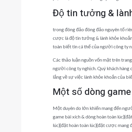
Độ tin tưởng & làn
trong đông đảo đông đảo nguyên tố riêng
cược là độ tin tưởng & lành khỏe khoắn
toàn biết tin cá thể của người công ty
Các thảo luận nguồn vốn mặt trên trang
người công ty nghịch. Quý khách hàng 
lắng về sự việc lành khỏe khoắn của biết
Một số dòng game 
Một duyên do lớn khiến mang đến người
game bài xích & dòng hoàn toàn lúc}{đặ
lúc}{đặt hoàn toàn lúc}{đặt cược mang 