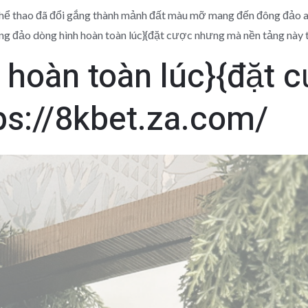
 thể thao đã đổi gắng thành mảnh đất màu mỡ mang đến đông đảo a
ng đảo dòng hình hoàn toàn lúc}{đặt cược nhưng mà nền tảng này 
hoàn toàn lúc}{đặt c
ps://8kbet.za.com/