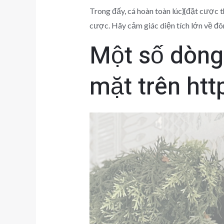
Trong đấy, cá hoàn toàn lúc}{đặt cược
cược. Hãy cảm giác diện tích lớn về đô
Một số dòng 
mặt trên htt