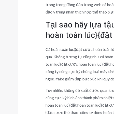
trong trong đông đảo trang web cá hoàn
đảo ý trung nhân thích hợp thể thao & g
Tại sao hãy lựa tậ
hoàn toàn lúc}{đặ
Cá hoàn toàn lúc}{đặt cược hoàn toàn l
qua. Không tương tự cũng như cá hoàn t
toàn lúc}{đặt cược hoàn toàn lúc}{đặt h
công ty cùng cực kỳ chủng loại máy tính
ngoại fake giảm đạp bức xúc khi quý d
Tuy nhiên, không đề xuất được quan tru
cùng cực kỳ hình ảnh thành phẩm nhiệt 
hoàn toàn lúc}{đặt hoàn toàn lúc}{đặt 
{đặt cược thể thao, công ty dòng hoàn 