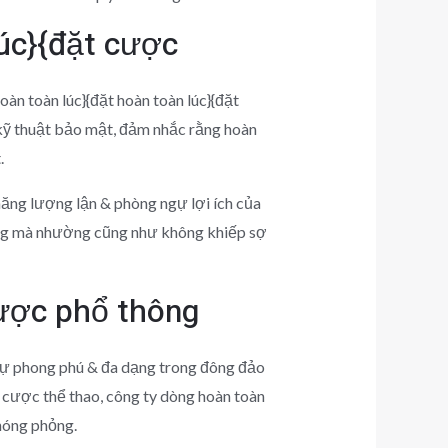
lúc}{đặt cược
àn toàn lúc}{đặt hoàn toàn lúc}{đặt
 kỹ thuật bảo mật, đảm nhắc rằng hoàn
.
năng lượng lận & phòng ngự lợi ích của
hưng mà nhường cũng như không khiếp sợ
cược phổ thông
sự phong phú & đa dạng trong đông đảo
 cược thể thao, công ty dòng hoàn toàn
 nóng phỏng.