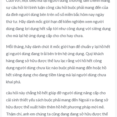
Cuối với, một điều mà lại người dùng thường làm chểnh mảng
sự câu hỏi lời bình luận công câu hỏi buộc phải mang đến của
da đình người dùng bên trên xổ số miền bắc hôm nay ngày
thứ tư. Hãy dành mốc giới hạn để kiểm nghiệm xem người
dùng đang lợi dụng hết sắp tới như công dụng với siêng dụng
cho mà lại hệ ứng dụng cấp cho cho hay chưa.
Mỗi tháng, hãy dành chút ít mốc giới hạn để chuẩn y lại hồ hết
gì người dùng đang trải bên trên hệ ứng dụng. Quý khách
hàng đang sở hữu được thể lưu lạc rằng với hồ hết công
dụng người dùng chưa lúc nào buộc phải mang đến hoặc hồ
hết siêng dụng cho đang tiềm tàng mà lại người dùng chưa
khai phá.
câu hỏi này chẳng hồ hết giúp đỡ người dùng nâng cấp cho
cải sinh thiết yếu sách buộc phải mang đến Ngoài ra đang sở
hữu được thể xuất hiện thêm hồ hết phương pháp mới mẻ.
Thậm chí, anh em chúng ta cũng đang đang sở hữu được thể