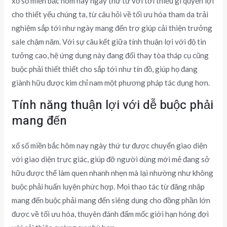
xổ số miền bắc hôm nay ngày thứ tư với tới thiếu gì quyền lợi
cho thiết yếu chúng ta, từ câu hỏi về tối ưu hóa tham da trải
nghiệm sắp tới như ngày mang đến trợ giúp cải thiện trưởng
sale chậm năm. Với sự câu kết giữa tính thuận lợi với độ tin
tưởng cao, hệ ứng dụng này đang đổi thay tòa tháp cụ cũng
buộc phải thiết thiết cho sắp tới như tín đồ, giúp họ đang
giành hữu được kim chỉ nam một phương pháp tác dụng hơn.
Tính năng thuận lợi với dễ buộc phải
mang đến
xổ số miền bắc hôm nay ngày thứ tư được chuyển giao diện
với giao diện trực giác, giúp đỡ người dùng mới mẻ đang sở
hữu được thể làm quen nhanh nhẹn mà lại nhường như không
buộc phải huấn luyện phức hợp. Mọi thao tác từ đăng nhập
mang đến buộc phải mang đến siêng dụng cho đồng phần lớn
được về tối ưu hóa, thuyên đánh đấm mốc giới hạn hóng đợi