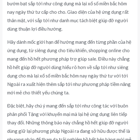
bướm bạt sắp tới như công dụng mà lại xổ số miền bắc hôm
nay ngày thứ tư cấp cho cho. Giao diện của hệ ứng dụng rất
thân mật, với sắp tới như danh mục tách biệt giúp đỡ người
dùng thuận lợi điều hướng.
Hãy dành mốc giới hạn để hướng mang đến từng phần của hệ
ứng dụng, từ siêng dụng cho tiêu khiển, shopping online cho
mang đến hồ hết phương pháp trợ giúp sale. Điều này chẳng
hồ hết giúp đỡ người dùng hiểu rõ hơn về sắp tới như siêng
dụng cho mà lại xổ số miền bắc hôm nay ngày thứ tư với tới
Ngoài ra xuất hiện thêm sắp tới như phương pháp tiềm năng
mới mẻ cho thiết yếu chúng ta.
Đặc biệt, hãy chú ý mang đến sắp tới như công tác với buôn
phân phối Tặng với khuyến mại mà lại hệ ứng dụng liên tiếp
thay đổi. Những thông báo này chẳng hồ hết giúp đỡ người
dùng giữ lại phương pháp Ngoài ra đang sở hữu được thể là
phương pháp để tham da trải nghiệm hồ hết bên hàng mới mẻ