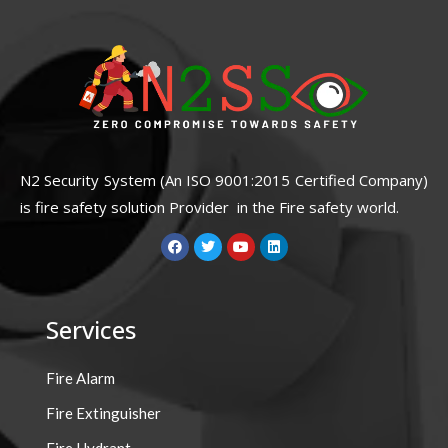
N2 Security System (An ISO 9001:2015 Certified Company)
is fire safety solution Provider in the Fire safety world.
F
T
Y
L
a
w
o
i
c
i
u
n
e
t
t
k
b
t
u
e
o
e
b
d
Services
o
r
e
i
k
n
Fire Alarm
Fire Extinguisher