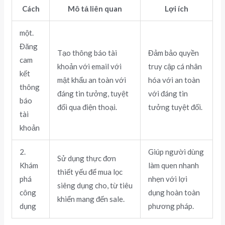
Cách
Mô tả liên quan
Lợi ích
một.
Đăng
Tạo thông báo tài
Đảm bảo quyền
cam
khoản với email với
truy cập cá nhân
kết
mật khẩu an toàn với
hóa với an toàn
thông
đáng tin tưởng, tuyệt
với đáng tin
báo
đối qua điện thoại.
tưởng tuyệt đối.
tài
khoản
2.
Giúp người dùng
Sử dụng thực đơn
Khám
làm quen nhanh
thiết yếu để mua lọc
phá
nhẹn với lợi
siêng dụng cho, từ tiêu
công
dụng hoàn toàn
khiển mang đến sale.
dụng
phương pháp.