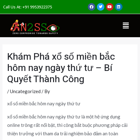
Skip
Post
F
T
Y
L
Call Us At: +91 9953922375
a
w
o
i
to
navigation
c
i
u
n
e
t
t
k
b
t
u
e
content
Menu
o
e
b
d
o
r
e
i
k
n
Khám Phá xổ số miền bắc
hôm nay ngày thứ tư – Bí
Quyết Thành Công
/
Uncategorized
/ By
xổ số miền bắc hôm nay ngày thứ tư
xổ số miền bắc hôm nay ngày thứ tư là một hệ ứng dụng
online trông rất nổi bật, thi công bắt buộc phương pháp cải
thiện trưởng với tham da trải nghiệm bảo đảm an toàn