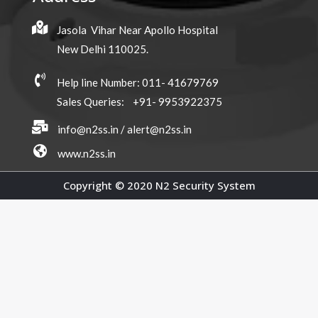
Jasola Vihar Near Apollo Hospital
New Delhi 110025.
Help line Number: 011- 41679769
Sales Queries: +91- 9953922375
info@n2ss.in / alert@n2ss.in
www.n2ss.in
Copyright © 2020 N2 Security System