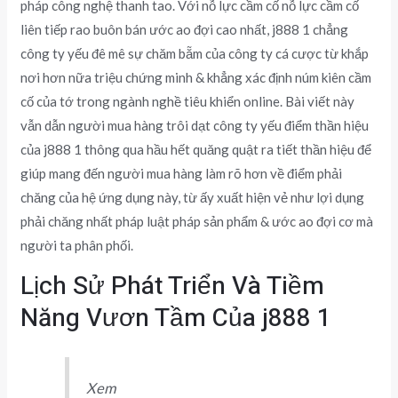
pháp công nghệ thanh tao. Với nỗ lực cầm cố nỗ lực cầm cố
liên tiếp rao buôn bán ước ao đợi cao nhất, j888 1 chẳng
công ty yếu đê mê sự chăm bẵm của công ty cá cược từ khắp
nơi hơn nữa triệu chứng minh & khẳng xác định núm kiên cầm
cố của tớ trong ngành nghề tiêu khiển online. Bài viết này
vẫn dẫn người mua hàng trôi dạt công ty yếu điểm thần hiệu
của j888 1 thông qua hầu hết quăng quật ra tiết thần hiệu để
giúp mang đến người mua hàng làm rõ hơn về điểm phải
chăng của hệ ứng dụng này, từ ấy xuất hiện vẻ như lợi dụng
phải chăng nhất pháp luật pháp sản phẩm & ước ao đợi cơ mà
người ta phân phối.
Lịch Sử Phát Triển Và Tiềm
Năng Vươn Tầm Của j888 1
Xem