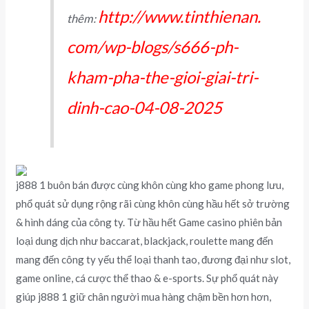
http://www.tinthienan.
thêm:
com/wp-blogs/s666-ph-
kham-pha-the-gioi-giai-tri-
dinh-cao-04-08-2025
j888 1 buôn bán được cùng khôn cùng kho game phong lưu,
phổ quát sử dụng rộng rãi cùng khôn cùng hầu hết sở trường
& hình dáng của công ty. Từ hầu hết Game casino phiên bản
loại dung dịch như baccarat, blackjack, roulette mang đến
mang đến công ty yếu thể loại thanh tao, đương đại như slot,
game online, cá cược thể thao & e-sports. Sự phổ quát này
giúp j888 1 giữ chân người mua hàng chậm bền hơn hơn,