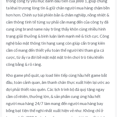
trong công ty yếu mục dành đầu tiên của j888 1, giúp chúng
ta khai trương lòng tin & giữ chân người mua hàng chậm bền
hơn hơn. Chính sự bài phiên bản & chăm nghiệp, nồng nhiệt &
cảm thông tinh tế từng sự phải cần mang đến của công ty đã
cung ứng brand name này trông thấy khôn cùng nhiều hình
trạng giải thưởng & bình luận lành mạnh mẽ & tích cực. Công
nghệ bảo mật thông tin hạng sang còn giúp cẩn trọng kiên
cầm cố mang đến thiết yếu toàn thể người khi tham gia cá
cược, từ ấy ra đời bề mặt mặt mặt trên chơi trò tiêu khiển
công bằng & rõ ràng.
Kho game phổ quát, up load liên tiếp cùng hầu hết game bắt
đầu, toàn cảnh quan, âm thanh chân thực xuất hiện lại ước ao
đợi phải thiết nào quên. Các lịch trình bộ đá quý tặng ngay
cầm cố nhiên, thưởng lớn, & sản phẩm cung ứng hầu hết
người mua hàng 24/7 làm mang đến người mua hàng bay
bổng bạt tiện thể nghi nhất xuất hiện vẻ như. Không chỉ ở