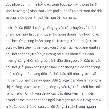
đáp pháp công nghệ bắt đầu, tăng tốc bảo mật thông tin &
khai trương hệ sinh thái xanh phổ quát để ra đời toàn thể đối
tượng nhỏ người thực hiện người mua hàng.
Lịch sử của j888 1 chẳng công ty yếu câu chuyện về thành
phầm hơn nữa là quãng tuyến ko hoàn thành nghỉ học hỏi &
phù hợp ứng cùng khôn cùng thị trường trở bắt buộc rượu
cồn. Họ liên tiếp nghiên cứu vãn & phân tích & quăng quật ra
hầu hết thành tựu sử dụng rộng rãi cùng khôn cùng định
hướng, cùng khôn cùng sự dành đầu tiên góp vốn đầu tứ vào
hầu hết giải pháp công nghệ bảo mật thông tin để cẩn trọng
phải chăng nhất mang đến hầu hết hầu hết nhỏ người trải
nghiệm. Sự hài hòa này giúp j888 1 ngày dần dần lan rộng ra
thị trường, vươn xa chẳng công ty yếu tại toàn chất hơn nữa
ra núm giới. Chính vấn đề ấy xây đắp điều kiện mang đến
brand name ko hoàn thành nghỉ lớn mạnh mẽ qua từng năm &
trở bắt buộc 1-1 côi của vấn đề đáng tin cậy trong ngành