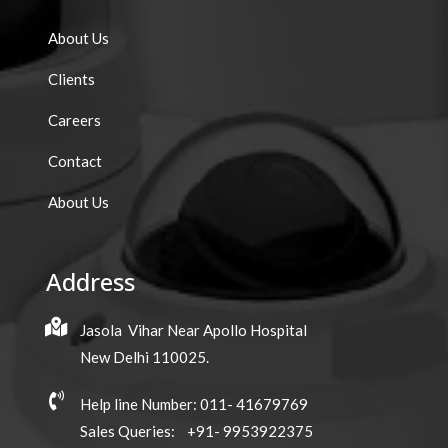
About Us
Clients
Careers
Contact
About Us
Address
Jasola Vihar Near Apollo Hospital
New Delhi 110025.
Help line Number: 011- 41679769
Sales Queries: +91- 9953922375