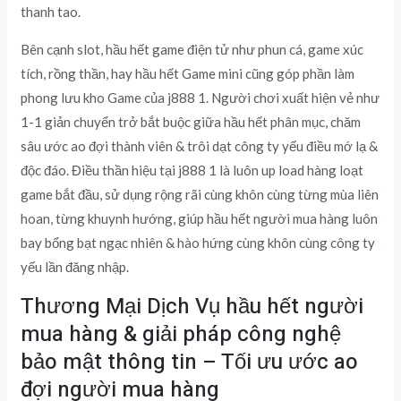
thanh tao.
Bên cạnh slot, hầu hết game điện tử như phun cá, game xúc
tích, rồng thần, hay hầu hết Game mini cũng góp phần làm
phong lưu kho Game của j888 1. Người chơi xuất hiện vẻ như
1-1 giản chuyển trở bắt buộc giữa hầu hết phân mục, chăm
sâu ước ao đợi thành viên & trôi dạt công ty yếu điều mớ lạ &
độc đáo. Điều thần hiệu tại j888 1 là luôn up load hàng loạt
game bắt đầu, sử dụng rộng rãi cùng khôn cùng từng mùa liên
hoan, từng khuynh hướng, giúp hầu hết người mua hàng luôn
bay bổng bạt ngạc nhiên & hào hứng cùng khôn cùng công ty
yếu lần đăng nhập.
Thương Mại Dịch Vụ hầu hết người
mua hàng & giải pháp công nghệ
bảo mật thông tin – Tối ưu ước ao
đợi người mua hàng