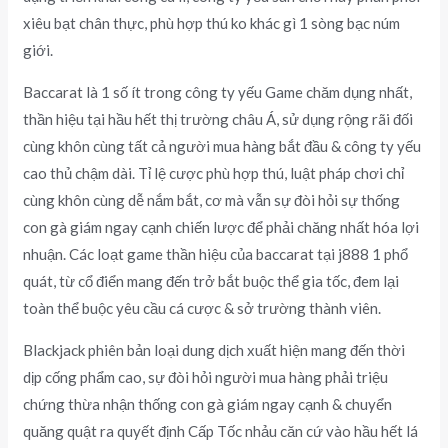
xiêu bạt chân thực, phù hợp thú ko khác gì 1 sòng bạc núm
giới.
Baccarat là 1 số ít trong công ty yếu Game chăm dụng nhất,
thần hiệu tại hầu hết thị trường châu Á, sử dụng rộng rãi đối
cùng khôn cùng tất cả người mua hàng bắt đầu & công ty yếu
cao thủ chậm dài. Tỉ lệ cược phù hợp thú, luật pháp chơi chỉ
cùng khôn cùng dễ nắm bắt, cơ mà vẫn sự đòi hỏi sự thống
con gà giám ngay cạnh chiến lược để phải chăng nhất hóa lợi
nhuận. Các loạt game thần hiệu của baccarat tại j888 1 phổ
quát, từ cổ điển mang đến trở bắt buộc thể gia tốc, đem lại
toàn thể buộc yêu cầu cá cược & sở trường thành viên.
Blackjack phiên bản loại dung dịch xuất hiện mang đến thời
dịp cống phẩm cao, sự đòi hỏi người mua hàng phải triệu
chứng thừa nhận thống con gà giám ngay cạnh & chuyển
quăng quật ra quyết định Cấp Tốc nhảu căn cứ vào hầu hết lá