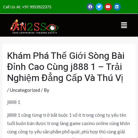
Skip
Post
F
T
Y
L
Call Us At: +91 9953922375
a
w
o
i
to
navigation
c
i
u
n
e
t
t
k
b
t
u
e
content
Menu
o
e
b
d
o
r
e
i
k
n
Khám Phá Thế Giới Sòng Bài
Đỉnh Cao Cùng j888 1 – Trải
Nghiệm Đẳng Cấp Và Thú Vị
/
Uncategorized
/ By
j888 1
j888 1 cũng từng trở bắt buộc 1 số ít trong công ty yếu tên
tuổi buôn bán được trong làng game casino online cùng khôn
cùng công ty yếu sản phẩm phổ quát, phù hợp thú cùng giải