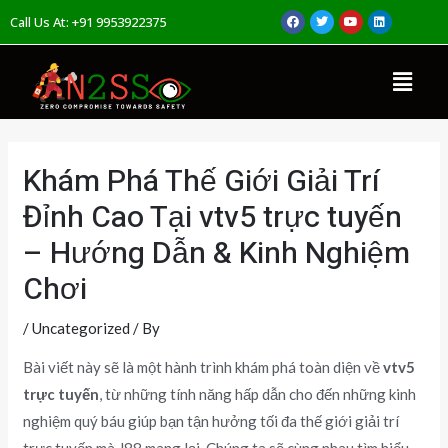
Skip
Post
F
T
Y
L
Call Us At: +91 9953922375
a
w
o
i
to
navigation
c
i
u
n
e
t
t
k
b
t
u
e
content
Menu
o
e
b
d
o
r
e
i
k
n
Khám Phá Thế Giới Giải Trí
Đỉnh Cao Tại vtv5 trực tuyến
– Hướng Dẫn & Kinh Nghiệm
Chơi
/
Uncategorized
/ By
Bài viết này sẽ là một hành trình khám phá toàn diện về
vtv5
trực tuyến
, từ những tính năng hấp dẫn cho đến những kinh
nghiệm quý báu giúp bạn tận hưởng tối đa thế giới giải trí