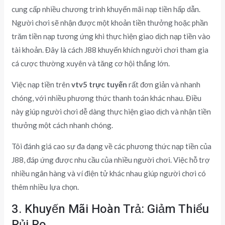
cung cấp nhiều chương trình khuyến mãi nạp tiền hấp dẫn.
Người chơi sẽ nhận được một khoản tiền thưởng hoặc phần
trăm tiền nạp tương ứng khi thực hiện giao dịch nạp tiền vào
tài khoản. Đây là cách J88 khuyến khích người chơi tham gia
cá cược thường xuyên và tăng cơ hội thắng lớn.
Việc nạp tiền trên
vtv5 trực tuyến
rất đơn giản và nhanh
chóng, với nhiều phương thức thanh toán khác nhau. Điều
này giúp người chơi dễ dàng thực hiện giao dịch và nhận tiền
thưởng một cách nhanh chóng.
Tôi đánh giá cao sự đa dạng về các phương thức nạp tiền của
J88, đáp ứng được nhu cầu của nhiều người chơi. Việc hỗ trợ
nhiều ngân hàng và ví điện tử khác nhau giúp người chơi có
thêm nhiều lựa chọn.
3. Khuyến Mãi Hoàn Trả: Giảm Thiểu
Rủi Ro