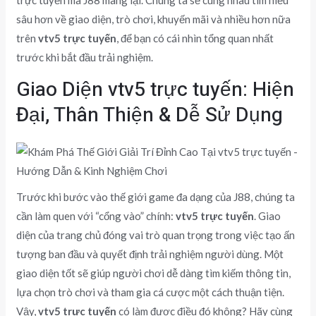
trực tuyến mà J88 mang lại. Chúng ta sẽ cùng nhau tìm hiểu
sâu hơn về giao diện, trò chơi, khuyến mãi và nhiều hơn nữa
trên
vtv5 trực tuyến
, để bạn có cái nhìn tổng quan nhất
trước khi bắt đầu trải nghiệm.
Giao Diện vtv5 trực tuyến: Hiện
Đại, Thân Thiện & Dễ Sử Dụng
Trước khi bước vào thế giới game đa dạng của J88, chúng ta
cần làm quen với “cổng vào” chính:
vtv5 trực tuyến
. Giao
diện của trang chủ đóng vai trò quan trọng trong việc tạo ấn
tượng ban đầu và quyết định trải nghiệm người dùng. Một
giao diện tốt sẽ giúp người chơi dễ dàng tìm kiếm thông tin,
lựa chọn trò chơi và tham gia cá cược một cách thuận tiện.
Vậy,
vtv5 trực tuyến
có làm được điều đó không? Hãy cùng