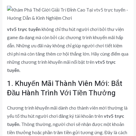
vtv5 trực tuyến
không chỉ thu hút người chơi bởi thư viện
game đa dạng mà còn bởi các chương trình khuyến mãi hấp
dẫn. Những ưu đãi này không chỉ giúp người chơi tiết kiệm
chi phí mà còn tăng thêm cơ hội thắng lớn. Hãy cùng điểm qua
những chương trình khuyến mãi nổi bật trên
vtv5 trực
tuyến
.
1. Khuyến Mãi Thành Viên Mới: Bắt
Đầu Hành Trình Với Tiền Thưởng
Chương trình khuyến mãi dành cho thành viên mới thường là
yếu tố thu hút người chơi đăng ký tài khoản trên
vtv5 trực
tuyến
. Thông thường, người chơi sẽ nhận được một khoản
tiền thưởng hoặc phần trăm tiền gửi tương ứng. Đây là cách