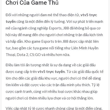
Chơi Của Game Thủ
Đối với những người đam mê thể thao điện tử,
vtv5 trực
tuyến
cũng là một điểm đến lý tưởng. Với sự phát triển mạnh
mẽ của ngành công nghiệp Esports, J88 đã không bỏ qua cơ
hội này để mang đến cho người chơi những trận đấu kịch tính
và hấp dẫn. Kho game Esports trên J88 được cập nhật liên
tục, bao gồm các tựa game nổi tiếng như Liên Minh Huyền
Thoại, Dota 2, CS:GO và nhiều hơn nữa.
Điều làm tôi ấn tượng nhất là sự đa dạng về các giải đấu
được cung cấp trên
vtv5 trực tuyến
. Từ các giải đấu quốc tế
lớn cho đến các giải đấu khu vực, người chơi có thể dễ dàng
tìm kiếm và đặt cược vào các trận đấu mình yêu thích. Tỷ lệ
cược cạnh tranh, cùng với nhiều loại cược khác nhau giúp
người chơi có thêm nhiều lựa chọn và cơ hội thắng lớn.
Việc cập nhật tỷ lệ cược nhanh chóng cũng là một điểm cộng.