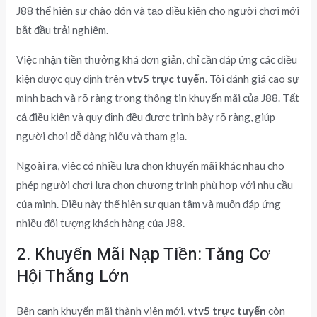
J88 thể hiện sự chào đón và tạo điều kiện cho người chơi mới
bắt đầu trải nghiệm.
Việc nhận tiền thưởng khá đơn giản, chỉ cần đáp ứng các điều
kiện được quy định trên
vtv5 trực tuyến
. Tôi đánh giá cao sự
minh bạch và rõ ràng trong thông tin khuyến mãi của J88. Tất
cả điều kiện và quy định đều được trình bày rõ ràng, giúp
người chơi dễ dàng hiểu và tham gia.
Ngoài ra, việc có nhiều lựa chọn khuyến mãi khác nhau cho
phép người chơi lựa chọn chương trình phù hợp với nhu cầu
của mình. Điều này thể hiện sự quan tâm và muốn đáp ứng
nhiều đối tượng khách hàng của J88.
2. Khuyến Mãi Nạp Tiền: Tăng Cơ
Hội Thắng Lớn
Bên cạnh khuyến mãi thành viên mới,
vtv5 trực tuyến
còn