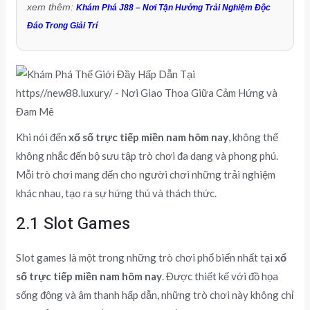
xem thêm:
Khám Phá J88 – Nơi Tận Hưởng Trải Nghiệm Độc
Đáo Trong Giải Trí
Khi nói đến
xổ số trực tiếp miền nam hôm nay
, không thể
không nhắc đến bộ sưu tập trò chơi đa dạng và phong phú.
Mỗi trò chơi mang đến cho người chơi những trải nghiệm
khác nhau, tạo ra sự hứng thú và thách thức.
2.1 Slot Games
Slot games là một trong những trò chơi phổ biến nhất tại
xổ
số trực tiếp miền nam hôm nay
. Được thiết kế với đồ họa
sống động và âm thanh hấp dẫn, những trò chơi này không chỉ