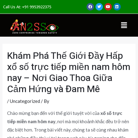
Skip
Post
F
T
Y
L
Call Us At: +91 9953922375
a
w
o
i
to
navigation
c
i
u
n
e
t
t
k
b
t
u
e
content
Menu
o
e
b
d
o
r
e
i
k
n
Khám Phá Thế Giới Đầy Hấp
xổ số trực tiếp miền nam hôm
nay – Nơi Giao Thoa Giữa
Cảm Hứng và Đam Mê
/
Uncategorized
/ By
Chào mừng bạn đến với thế giới tuyệt vời của
xổ số trực
tiếp miền nam hôm nay
, nơi mà mọi khoảnh khắc đều trở nên
đặc biệt hơn. Trong bài viết này, chúng ta sẽ cùng nhau khám