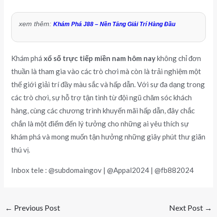
xem thêm:
Khám Phá J88 – Nền Tảng Giải Trí Hàng Đầu
Khám phá
xổ số trực tiếp miền nam hôm nay
không chỉ đơn
thuần là tham gia vào các trò chơi mà còn là trải nghiệm một
thế giới giải trí đầy màu sắc và hấp dẫn. Với sự đa dạng trong
các trò chơi, sự hỗ trợ tận tình từ đội ngũ chăm sóc khách
hàng, cùng các chương trình khuyến mãi hấp dẫn, đây chắc
chắn là một điểm đến lý tưởng cho những ai yêu thích sự
khám phá và mong muốn tận hưởng những giây phút thư giãn
thú vị.
Inbox tele : @subdomaingov | @Appal2024 | @fb882024
←
Previous Post
Next Post
→