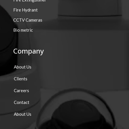
Fire Hydrant
CCTV Cameras
Bio metric
Company
About Us
Clients
Careers
Contact
About Us