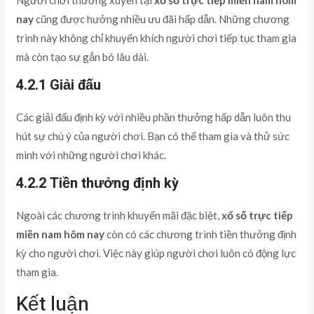
nay
cũng được hưởng nhiều ưu đãi hấp dẫn. Những chương
trình này không chỉ khuyến khích người chơi tiếp tục tham gia
mà còn tạo sự gắn bó lâu dài.
4.2.1 Giải đấu
Các giải đấu định kỳ với nhiều phần thưởng hấp dẫn luôn thu
hút sự chú ý của người chơi. Bạn có thể tham gia và thử sức
mình với những người chơi khác.
4.2.2 Tiền thưởng định kỳ
Ngoài các chương trình khuyến mãi đặc biệt,
xổ số trực tiếp
miền nam hôm nay
còn có các chương trình tiền thưởng định
kỳ cho người chơi. Việc này giúp người chơi luôn có động lực
tham gia.
Kết luận