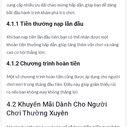
cung cấp nhiều ưu đãi chào mừng hấp dẫn, giúp bạn dễ dàng
bắt đầu hành trình khám phá trò chơi.
4.1.1 Tiền thưởng nạp lần đầu
Khi bạn nạp tiền lần đầu tiên, bạn có thể nhận được một
khoản tiền thưởng hấp dẫn, giúp tăng thêm vốn chơi và nâng
cao cơ hội thắng lớn.
4.1.2 Chương trình hoàn tiền
Một số chương trình hoàn tiền cũng được áp dụng cho người
chơi mới trong tháng đầu tiên. Điều này giúp giảm thiểu rủi
ro nếu bạn không may không thắng lợi.
4.2 Khuyến Mãi Dành Cho Người
Chơi Thường Xuyên
Người chơi thường xuyên tại
xổ số trực tiếp miền nam hôm