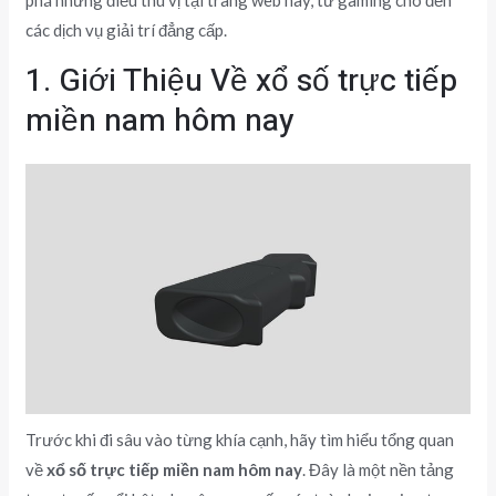
phá những điều thú vị tại trang web này, từ gaming cho đến
các dịch vụ giải trí đẳng cấp.
1. Giới Thiệu Về xổ số trực tiếp
miền nam hôm nay
Trước khi đi sâu vào từng khía cạnh, hãy tìm hiểu tổng quan
về
xổ số trực tiếp miền nam hôm nay
. Đây là một nền tảng