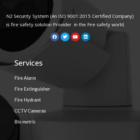
N2 Security System (An ISO 9001:2015 Certified Company)
is fire safety solution Provider in the Fire safety world.
F
T
Y
L
a
w
o
i
c
i
u
n
e
t
t
k
b
t
u
e
o
e
b
d
Services
o
r
e
i
k
n
Fire Alarm
Fire Extinguisher
Fire Hydrant
CCTV Cameras
Bio metric