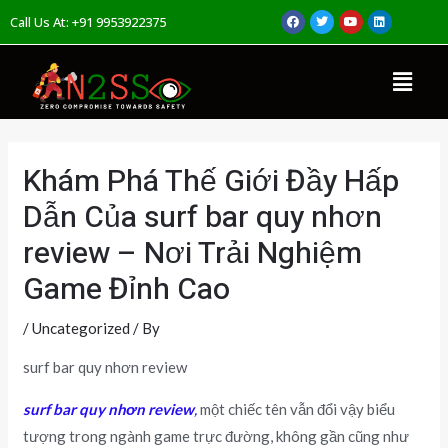
Skip
Post
F
T
Y
L
Call Us At: +91 9953922375
a
w
o
i
to
navigation
c
i
u
n
e
t
t
k
b
t
u
e
content
Menu
o
e
b
d
o
r
e
i
k
n
Khám Phá Thế Giới Đầy Hấp
Dẫn Của surf bar quy nhơn
review – Nơi Trải Nghiệm
Game Đỉnh Cao
/
Uncategorized
/ By
surf bar quy nhơn review
surf bar quy nhơn review
,
một chiếc tên vẫn đổi vậy biểu
tượng trong ngành game trực đường, không gần cũng như