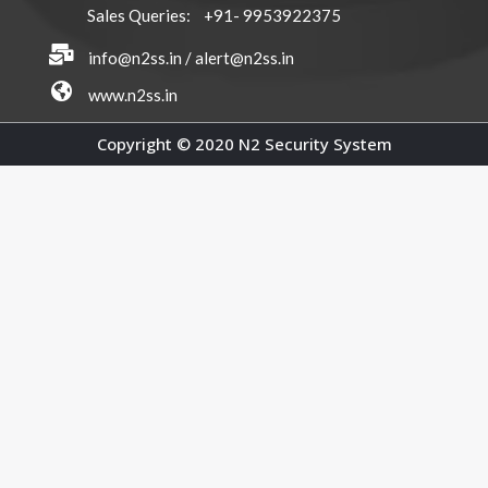
Sales Queries: +91- 9953922375
info@n2ss.in / alert@n2ss.in
www.n2ss.in
Copyright © 2020 N2 Security System