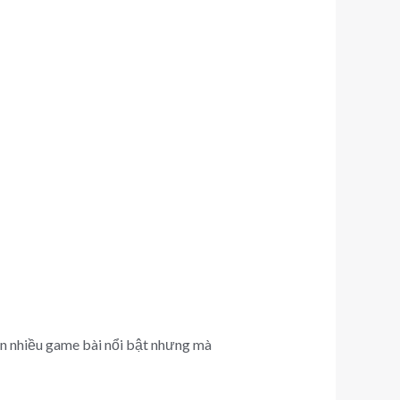
ần nhiều game bài nổi bật nhưng mà