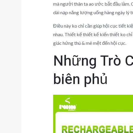
mà người thân ta ao ước bắt đầu làm. 
dài nạp năng lượng uống hàng ngày lý 
Điều này ko chỉ cần giúp hội cục tiết k
nhau. Thiết kế thiết kế kiến thiết ko 
giác hứng thú & mê mệt đến hội cục.
Những Trò C
biên phủ