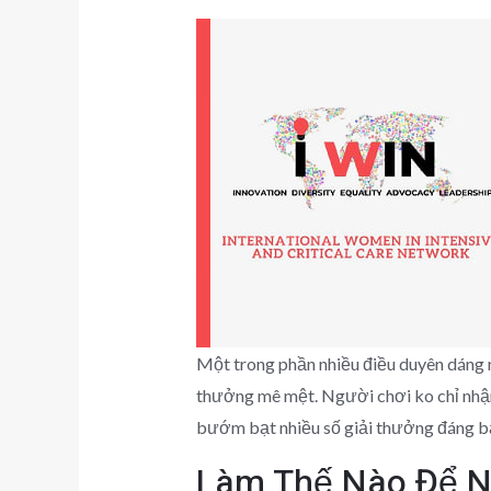
Một trong phần nhiều điều duyên dáng nhấ
thưởng mê mệt. Người chơi ko chỉ nhận
bướm bạt nhiều số giải thưởng đáng bả
Làm Thế Nào Để 