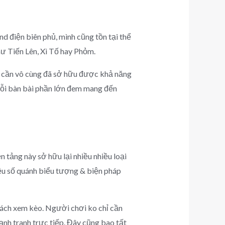
d điện biên phủ, mình cũng tồn tại thể
ư Tiến Lên, Xì Tố hay Phỏm.
ục cần vô cùng đã sở hữu được khả năng
, mỗi bàn bài phần lớn đem mang đến
 tảng này sở hữu lại nhiều nhiều loại
ều số quánh biểu tượng & biện pháp
 sách xem kèo. Người chơi ko chỉ cần
nh tranh trực tiếp. Đây cũng bao tất