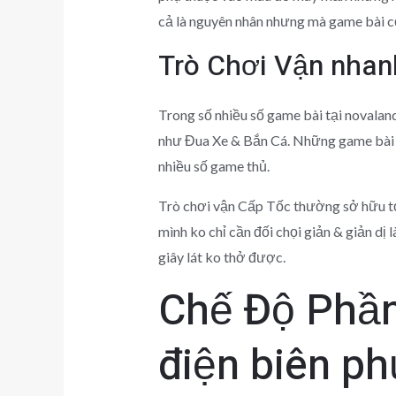
cả là nguyên nhân nhưng mà game bài 
Trò Chơi Vận nhan
Trong số nhiều số game bài tại novalan
như Đua Xe & Bắn Cá. Những game bài n
nhiều số game thủ.
Trò chơi vận Cấp Tốc thường sở hữu tới c
mình ko chỉ cần đối chọi giản & giản dị
giây lát ko thở được.
Chế Độ Phần
điện biên ph