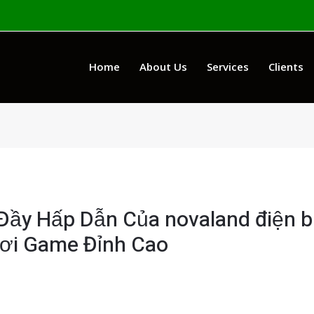
Home
About Us
Services
Clients
Đầy Hấp Dẫn Của novaland điện b
hơi Game Đỉnh Cao