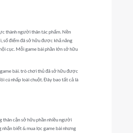
lực thành người thân tác phẩm. Nền
chơi, số điểm đã sở hữu được khả năng
 hội cục. Mỗi game bài phần lớn sở hữu
 game bài. trò chơi thủ đã sở hữu được
 cú nhấp loài chuột. Đây bao tất cả là
ng thân cận sở hữu phần nhiều người
ng nhận biết & mua lọc game bài nhưng