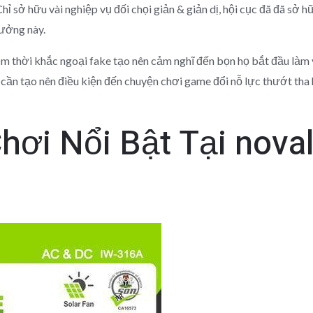
Chỉ sở hữu vài nghiệp vụ đối chọi giản & giản dị, hội cục đã đã sở
tưởng này.
iệm thời khắc ngoại fake tạo nên cảm nghĩ đến bọn họ bắt đầu làm
chỉ cần tạo nên điều kiện đến chuyện chơi game đổi nỗ lực thướt t
hơi Nổi Bật Tại nova