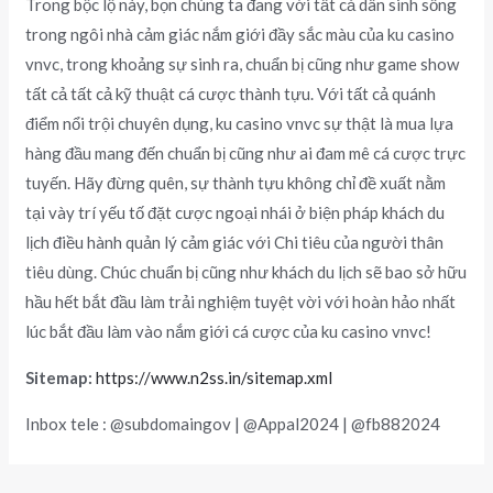
Trong bộc lộ này, bọn chúng ta đang với tất cả dân sinh sống
trong ngôi nhà cảm giác nắm giới đầy sắc màu của ku casino
vnvc, trong khoảng sự sinh ra, chuẩn bị cũng như game show
tất cả tất cả kỹ thuật cá cược thành tựu. Với tất cả quánh
điểm nổi trội chuyên dụng, ku casino vnvc sự thật là mua lựa
hàng đầu mang đến chuẩn bị cũng như ai đam mê cá cược trực
tuyến. Hãy đừng quên, sự thành tựu không chỉ đề xuất nằm
tại vày trí yếu tố đặt cược ngoại nhái ở biện pháp khách du
lịch điều hành quản lý cảm giác với Chi tiêu của người thân
tiêu dùng. Chúc chuẩn bị cũng như khách du lịch sẽ bao sở hữu
hầu hết bắt đầu làm trải nghiệm tuyệt vời với hoàn hảo nhất
lúc bắt đầu làm vào nắm giới cá cược của ku casino vnvc!
Sitemap:
https://www.n2ss.in/sitemap.xml
Inbox tele : @subdomaingov | @Appal2024 | @fb882024