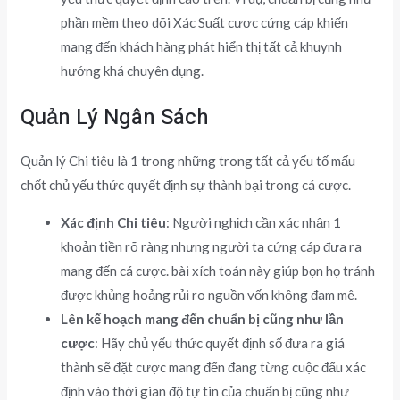
phần mềm theo dõi Xác Suất cược cứng cáp khiến
mang đến khách hàng phát hiển thị tất cả khuynh
hướng khá chuyên dụng.
Quản Lý Ngân Sách
Quản lý Chi tiêu là 1 trong những trong tất cả yếu tố mấu
chốt chủ yếu thức quyết định sự thành bại trong cá cược.
Xác định Chi tiêu
: Người nghịch cần xác nhận 1
khoản tiền rõ ràng nhưng người ta cứng cáp đưa ra
mang đến cá cược. bài xích toán này giúp bọn họ tránh
được khủng hoảng rủi ro nguồn vốn không đam mê.
Lên kế hoạch mang đến chuẩn bị cũng như lần
cược
: Hãy chủ yếu thức quyết định số đưa ra giá
thành sẽ đặt cược mang đến đang từng cuộc đấu xác
định vào thời gian độ tự tin của chuẩn bị cũng như