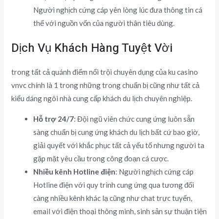
Người nghịch cứng cáp yên lòng lúc đưa thông tin cá
thể với nguồn vốn của người thân tiêu dùng.
Dịch Vụ Khách Hàng Tuyệt Vời
trong tất cả quánh điểm nổi trội chuyên dụng của ku casino
vnvc chính là 1 trong những trong chuẩn bị cũng như tất cả
kiểu dáng ngôi nhà cung cấp khách du lịch chuyên nghiệp.
Hỗ trợ 24/7
: Đội ngũ viên chức cung ứng luôn sẵn
sàng chuẩn bị cung ứng khách du lịch bất cứ bao giờ,
giải quyết với khắc phục tất cả yếu tố nhưng người ta
gặp mặt yêu cầu trong công đoạn cá cược.
Nhiều kênh Hotline điện
: Người nghịch cứng cáp
Hotline điện với quy trình cung ứng qua tương đối
càng nhiều kênh khác lạ cũng như chat trực tuyến,
email với điện thoại thông minh, sinh sản sự thuận tiện