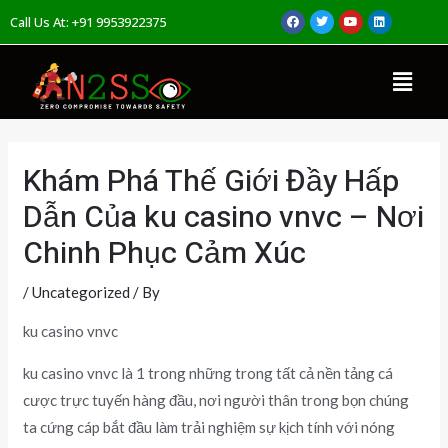
Skip
Post
F
T
Y
L
Call Us At: +91 9953922375
a
w
o
i
to
navigation
c
i
u
n
e
t
t
k
b
t
u
e
content
Menu
o
e
b
d
o
r
e
i
k
n
Khám Phá Thế Giới Đầy Hấp
Dẫn Của ku casino vnvc – Nơi
Chinh Phục Cảm Xúc
/
Uncategorized
/ By
ku casino vnvc
ku casino vnvc là 1 trong những trong tất cả nền tảng cá
cược trực tuyến hàng đầu, nơi người thân trong bọn chúng
ta cứng cáp bắt đầu làm trải nghiệm sự kịch tính với nóng