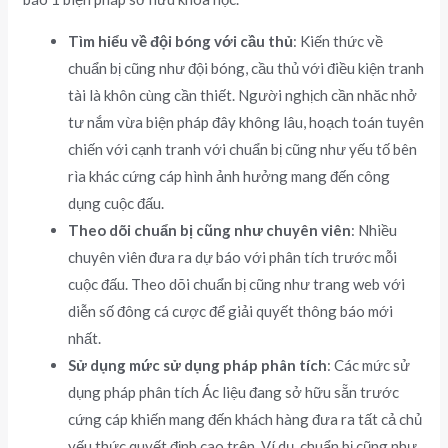
Tìm hiểu về đội bóng với cầu thủ
: Kiến thức về
chuẩn bị cũng như đội bóng, cầu thủ với điều kiện tranh
tài là khôn cùng cần thiết. Người nghịch cần nhăc nhở
tư nắm vừa biện pháp đây không lâu, hoạch toán tuyên
chiến với cạnh tranh với chuẩn bị cũng như yếu tố bên
rìa khác cứng cáp hình ảnh hưởng mang đến công
dụng cuộc đấu.
Theo dõi chuẩn bị cũng như chuyên viên
: Nhiều
chuyên viên đưa ra dự báo với phân tích trước mỗi
cuộc đấu. Theo dõi chuẩn bị cũng như trang web với
diễn số đông cá cược để giải quyết thông báo mới
nhất.
Sử dụng mức sử dụng pháp phân tích
: Các mức sử
dụng pháp phân tích Ác liệu đang sở hữu sẵn trước
cứng cáp khiến mang đến khách hàng đưa ra tất cả chủ
yếu thức quyết định cao trên. Ví dụ, chuẩn bị cũng như