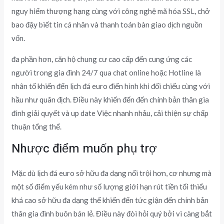
nguy hiểm thượng hạng cùng với công nghệ mã hóa SSL, chở
bao đậy biết tin cá nhân và thanh toán bàn giao dịch nguồn
vốn.
đa phần hơn, căn hộ chung cư cao cấp đến cung ứng các
người trong gia đình 24/7 qua chat online hoặc Hotline là
nhân tố khiến đến lịch đá euro điển hình khi đối chiếu cùng với
hầu như quân địch. Điều này khiến đến đến chính bản thân gia
đình giải quyết và up date Việc nhanh nhảu, cải thiện sự chấp
thuận tổng thể.
Nhược điểm muốn phụ trợ
Mặc dù lịch đá euro sở hữu đa dạng nổi trội hơn, cơ nhưng mà
một số điểm yếu kém như số lượng giới hạn rút tiền tối thiểu
khá cao sở hữu đa dạng thể khiến đến tức giận đến chính bản
thân gia đình buôn bán lẻ. Điều này đòi hỏi quý bởi vì càng bắt