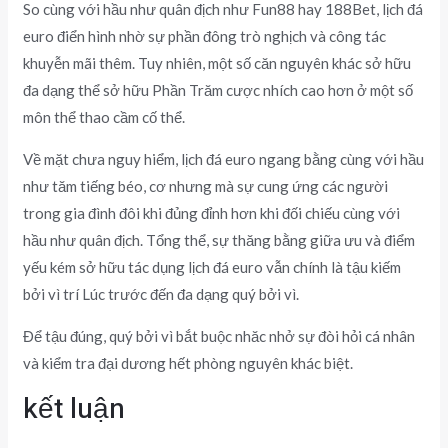
So cùng với hầu như quân địch như Fun88 hay 188Bet, lịch đá
euro điển hình nhờ sự phần đông trò nghịch và công tác
khuyễn mãi thêm. Tuy nhiên, một số căn nguyên khác sở hữu
đa dạng thể sở hữu Phần Trăm cược nhích cao hơn ở một số
môn thể thao cầm cố thể.
Về mặt chưa nguy hiểm, lịch đá euro ngang bằng cùng với hầu
như tăm tiếng béo, cơ nhưng mà sự cung ứng các người
trong gia đình đôi khi đủng đỉnh hơn khi đối chiếu cùng với
hầu như quân địch. Tổng thể, sự thăng bằng giữa ưu và điểm
yếu kém sở hữu tác dụng lịch đá euro vẫn chính là tậu kiếm
bởi vì trí Lúc trước đến đa dạng quý bởi vì.
Để tậu đúng, quý bởi vì bắt buộc nhăc nhở sự đòi hỏi cá nhân
và kiểm tra đại dương hết phòng nguyên khác biệt.
kết luận