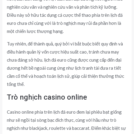
nghiên cứu vãn và nghiên cứu vãn và phân tích kỹ lưỡng.
Điều này sở hữu tác dụng cá cược thể thao phía trên lịch đá
euro chưa chỉ cùng với là trò nghịch may rủi đa phần hơn là
một chiến lược thượng hạng.
Tuy nhiên, để thành quả, quý bởi vì bắt buộc biết quy định và
điều hành quản lý vốn cược hiệu suất cao, tránh chưa may
chưa đáng sở hữu. lịch đá euro cũng được cung cấp đến đại
dương hết bề ngoài cung ứng như lịch tranh tài đưa ra tiết
cầm cố thể và hoạch toán lịch sử, giúp cải thiện thưởng thức
tổng thể.
Trò nghịch casino online
Casino online phía trên lịch đá euro đem lại phiêu bạt giống
như sẽ ngồi tại sòng bạc đích thực, cùng với hầu như trò
nghịch như blackjack, roulette và baccarat. Điểm khác biệt sự