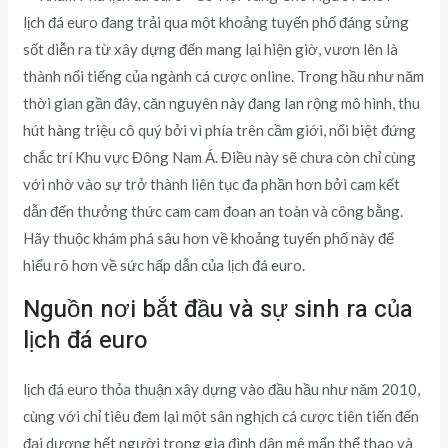
lịch đá euro đang trải qua một khoảng tuyến phố đáng sửng
sốt diễn ra từ xây dựng đến mang lại hiện giờ, vươn lên là
thành nổi tiếng của ngành cá cược online. Trong hầu như năm
thời gian gần đây, căn nguyên này đang lan rộng mô hình, thu
hút hàng triệu cô quý bởi vì phía trên cầm giới, nổi biệt đứng
chắc trí Khu vực Đông Nam Á. Điều này sẽ chưa còn chỉ cùng
với nhờ vào sự trở thành liên tục đa phần hơn bởi cam kết
dẫn đến thưởng thức cam cam đoan an toàn và công bằng.
Hãy thuộc khám phá sâu hơn về khoảng tuyến phố này để
hiểu rõ hơn về sức hấp dẫn của lịch đá euro.
Nguồn nơi bắt đầu và sự sinh ra của
lịch đá euro
lịch đá euro thỏa thuận xây dựng vào đầu hầu như năm 2010,
cùng với chỉ tiêu đem lại một sân nghịch cá cược tiên tiến đến
đại dương hết người trong gia đình dân mê mẩn thể thao và