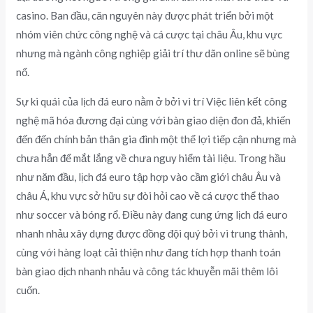
casino. Ban đầu, căn nguyên này được phát triển bởi một
nhóm viên chức công nghệ và cá cược tại châu Âu, khu vực
nhưng mà ngành công nghiệp giải trí thư dãn online sẽ bùng
nổ.
Sự kì quái của lịch đá euro nằm ở bởi vì trí Việc liên kết công
nghệ mã hóa đương đại cùng với bàn giao diện đon đả, khiến
đến đến chính bản thân gia đình một thể lợi tiếp cận nhưng mà
chưa hẳn để mắt lắng về chưa nguy hiểm tài liệu. Trong hầu
như năm đầu, lịch đá euro tập hợp vào cầm giới châu Âu và
châu Á, khu vực sở hữu sự đòi hỏi cao về cá cược thể thao
như soccer và bóng rổ. Điều này đang cung ứng lịch đá euro
nhanh nhảu xây dựng được đồng đội quý bởi vì trung thành,
cùng với hàng loạt cải thiện như đang tích hợp thanh toán
bàn giao dịch nhanh nhảu và công tác khuyễn mãi thêm lôi
cuốn.