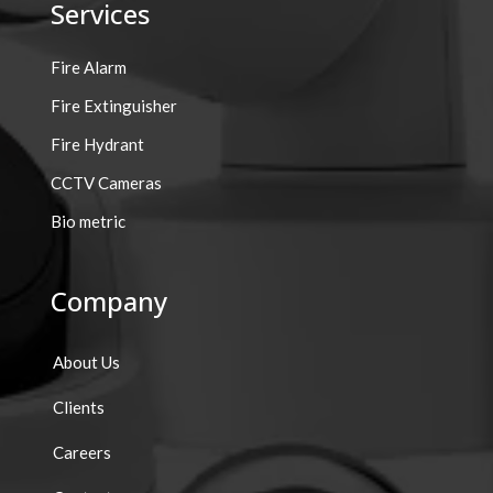
Services
o
r
e
i
k
n
Fire Alarm
Fire Extinguisher
Fire Hydrant
CCTV Cameras
Bio metric
Company
About Us
Clients
Careers