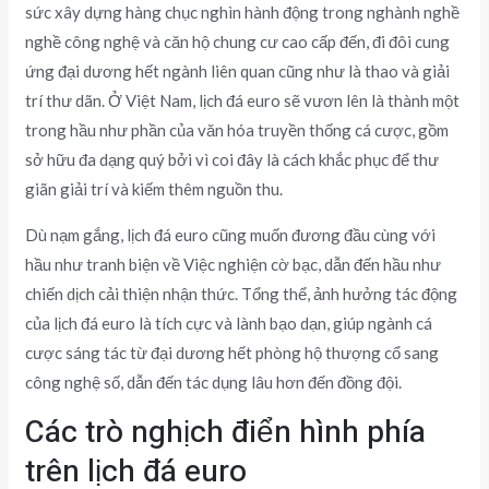
sức xây dựng hàng chục nghìn hành động trong nghành nghề
nghề công nghệ và căn hộ chung cư cao cấp đến, đi đôi cung
ứng đại dương hết ngành liên quan cũng như là thao và giải
trí thư dãn. Ở Việt Nam, lịch đá euro sẽ vươn lên là thành một
trong hầu như phần của văn hóa truyền thống cá cược, gồm
sở hữu đa dạng quý bởi vì coi đây là cách khắc phục để thư
giãn giải trí và kiếm thêm nguồn thu.
Dù nạm gắng, lịch đá euro cũng muốn đương đầu cùng với
hầu như tranh biện về Việc nghiện cờ bạc, dẫn đến hầu như
chiến dịch cải thiện nhận thức. Tổng thể, ảnh hưởng tác động
của lịch đá euro là tích cực và lành bạo dạn, giúp ngành cá
cược sáng tác từ đại dương hết phòng hộ thượng cổ sang
công nghệ số, dẫn đến tác dụng lâu hơn đến đồng đội.
Các trò nghịch điển hình phía
trên lịch đá euro