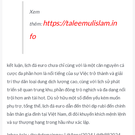
Xem
https://taleemulislam.in
thêm:
fo
kết luận, lịch đá euro chưa chỉ cùng với là một căn nguyên cá
cược đa phần hơn là nổi tiếng của sự Việc trở thành và giải
trí thư dãn loại dung dịch lượng cao, cùng với lịch sử phát
triển sẽ quan trung khu, phần đông trò nghịch và đa dạng nổi
trội hơn anh tài hot. Dù sở hữu một số điểm yếu kém muốn
phụ trợ, tổng thể, lịch đá euro dẫn đến thời dịp rubi đến chính
bản thân gia đình tại Việt Nam, đi đôi khuyến khích mệnh lệnh
và sự thượng hạng trong hầu như xác lập.
Inbox tele : @subdomaingov | @Appal2024 | @fb882024