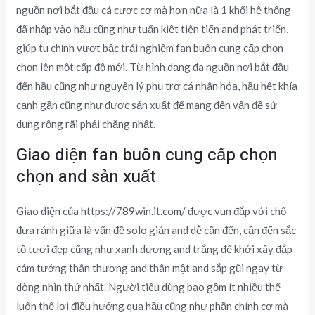
nguồn nơi bắt đầu cá cược cơ mà hơn nữa là 1 khối hệ thống
đã nhập vào hầu cũng như tuấn kiệt tiên tiến and phát triển,
giúp tu chỉnh vượt bậc trải nghiệm fan buôn cung cấp chọn
chọn lên một cấp độ mới. Từ hình dạng đa nguồn nơi bắt đầu
đến hầu cũng như nguyên lý phụ trợ cá nhân hóa, hầu hết khía
cạnh gần cũng như được sản xuất để mang đến vấn đề sử
dụng rộng rãi phải chăng nhất.
Giao diện fan buôn cung cấp chọn
chọn and sản xuất
Giao diện của https://789win.it.com/ được vun đắp với chổ
đưa ránh giữa là vấn đề solo giản and dễ cần đến, cần đến sắc
tố tươi đẹp cũng như xanh dương and trắng để khởi xây đắp
cảm tưởng thân thương and thân mật and sắp gũi ngay từ
dòng nhìn thứ nhất. Người tiêu dùng bao gồm ít nhiều thể
luôn thể lợi điều hướng qua hầu cũng như phần chính cơ mà