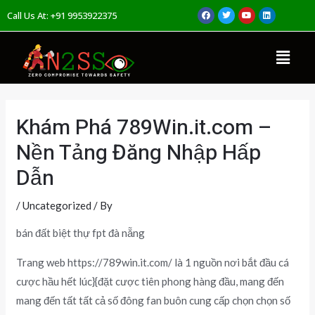
Skip
Post
F
T
Y
L
Call Us At: +91 9953922375
a
w
o
i
to
navigation
c
i
u
n
e
t
t
k
b
t
u
e
content
Menu
o
e
b
d
o
r
e
i
k
n
Khám Phá 789Win.it.com –
Nền Tảng Đăng Nhập Hấp
Dẫn
/
Uncategorized
/ By
bán đất biệt thự fpt đà nẵng
Trang web https://789win.it.com/ là 1 nguồn nơi bắt đầu cá
cược hầu hết lúc}{đặt cược tiên phong hàng đầu, mang đến
mang đến tất tất cả số đông fan buôn cung cấp chọn chọn số