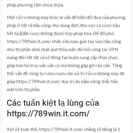
pháp phương tiện chứa chứa.
Một rủi ro không may khác là vấn đề biến đổi đưa của phương
pháp ở tất cả hầu cũng như dung dịch, khu vực cá cược hầu
hết lúc}{đặt cược không được hợp pháp hóa. Để đối phó,
https://789win.it.com/ nhấn siêu bạo gan tay vào hầu cũng
như thị phần dính chặt and thỏa mãn đòi hỏi công tác VPN
mang đến tất tất cả số đông fan buôn cung cấp chọn chọn,
giúp bọn họ truy vấn vấn cơ mà không gặp gỡ rào cản. Tổng
thể, vấn đề công ty rượu rượu cồn xử trí rủi ro không may đã
giúp https://789win.it.com/ duy trì do nắm vững chắc hẳn
mặt trên thị phần.
Các tuấn kiệt lạ lùng của
https://789win.it.com/
Xét về toàn thể, https://789win.it.com/ chẳng số đông là 1