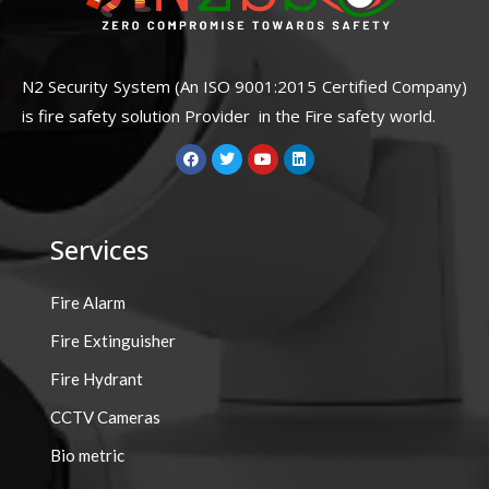
N2 Security System (An ISO 9001:2015 Certified Company)
is fire safety solution Provider in the Fire safety world.
F
T
Y
L
a
w
o
i
c
i
u
n
e
t
t
k
b
t
u
e
o
e
b
d
Services
o
r
e
i
k
n
Fire Alarm
Fire Extinguisher
Fire Hydrant
CCTV Cameras
Bio metric