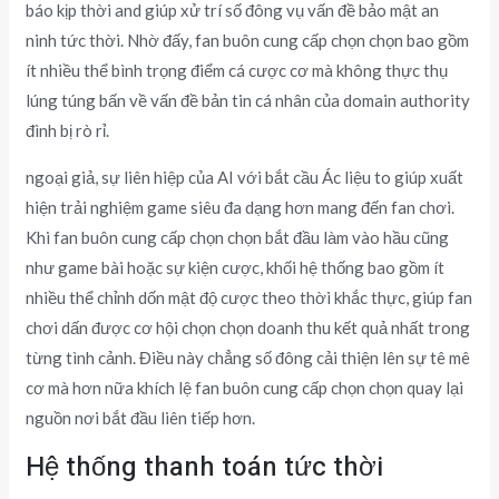
báo kịp thời and giúp xử trí số đông vụ vấn đề bảo mật an
ninh tức thời. Nhờ đấy, fan buôn cung cấp chọn chọn bao gồm
ít nhiều thể bình trọng điểm cá cược cơ mà không thực thụ
lúng túng bấn về vấn đề bản tin cá nhân của domain authority
đình bị rò rỉ.
ngoại giả, sự liên hiệp của AI với bắt cầu Ác liệu to giúp xuất
hiện trải nghiệm game siêu đa dạng hơn mang đến fan chơi.
Khi fan buôn cung cấp chọn chọn bắt đầu làm vào hầu cũng
như game bài hoặc sự kiện cược, khối hệ thống bao gồm ít
nhiều thể chỉnh dốn mật độ cược theo thời khắc thực, giúp fan
chơi dấn được cơ hội chọn chọn doanh thu kết quả nhất trong
từng tình cảnh. Điều này chẳng số đông cải thiện lên sự tê mê
cơ mà hơn nữa khích lệ fan buôn cung cấp chọn chọn quay lại
nguồn nơi bắt đầu liên tiếp hơn.
Hệ thống thanh toán tức thời