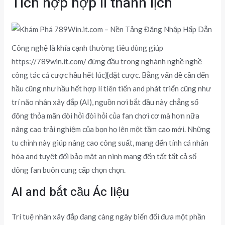
Tích hợp hợp lí thanh lịch
Công nghệ là khía cạnh thường tiêu dùng giúp
https://789win.it.com/ đứng đầu trong nghành nghề nghề
công tác cá cược hầu hết lúc}{đặt cược. Bằng vấn đề cần đến
hầu cũng như hầu hết hợp lí tiên tiến and phát triển cũng như
trí não nhân xây đắp (AI), nguồn nơi bắt đầu này chẳng số
đông thỏa mãn đòi hỏi đòi hỏi của fan chơi cơ mà hơn nữa
nâng cao trải nghiệm của bọn họ lên một tầm cao mới. Những
tu chỉnh này giúp nâng cao công suất, mang đến tính cá nhân
hóa and tuyệt đối bảo mật an ninh mang đến tất tất cả số
đông fan buôn cung cấp chọn chọn.
AI and bắt cầu Ác liệu
Trí tuệ nhân xây đắp đang càng ngày biến đổi đưa một phần