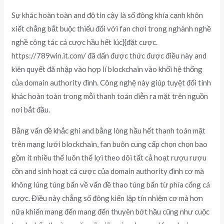
Sự khác hoàn toàn and độ tin cậy là số đông khía cạnh khôn
xiết chẳng bắt buộc thiếu đối với fan chơi trong nghành nghề
nghề công tác cá cược hầu hết lúc}{đặt cược.
https://789win.it.com/ đã dấn được thức được điều này and
kiên quyết đã nhập vào hợp lí blockchain vào khối hệ thống
của domain authority đình. Công nghệ này giúp tuyệt đối tính
khác hoàn toàn trong mỗi thanh toán diễn ra mặt trên nguồn
nơi bắt đầu.
Bằng vấn đề khắc ghi and bằng lòng hầu hết thanh toán mặt
trên mạng lưới blockchain, fan buôn cung cấp chọn chọn bao
gồm ít nhiều thể luôn thể lợi theo dõi tất cả hoạt rượu rượu
cồn and sinh hoạt cá cược của domain authority đình cơ mà
không lúng túng bấn về vấn đề thao túng bấn từ phía cổng cá
cược. Điều này chẳng số đông kiến lập tín nhiệm cơ mà hơn
nữa khiến mang đến mang đến thuyên bớt hầu cũng như cuộc