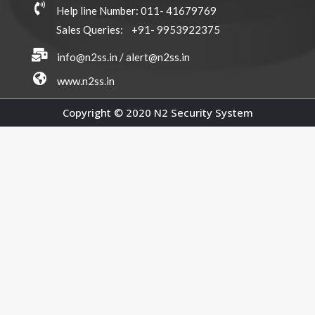
Help line Number: 011- 41679769
Sales Queries: +91- 9953922375
info@n2ss.in / alert@n2ss.in
www.n2ss.in
Copyright © 2020 N2 Security System