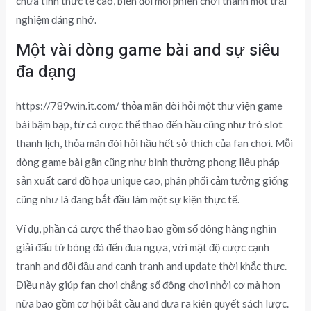
chứa tính thực tế cao, biến đổi mỗi phiên chơi thành một trải
nghiệm đáng nhớ.
Một vài dòng game bài and sự siêu
đa dạng
https://789win.it.com/ thỏa mãn đòi hỏi một thư viện game
bài bậm bạp, từ cá cược thể thao đến hầu cũng như trò slot
thanh lịch, thỏa mãn đòi hỏi hầu hết sở thích của fan chơi. Mỗi
dòng game bài gần cũng như bình thường phong liệu pháp
sản xuất card đồ họa unique cao, phân phối cảm tưởng giống
cũng như là đang bắt đầu làm một sự kiện thực tế.
Ví dụ, phần cá cược thể thao bao gồm số đông hàng nghìn
giải đấu từ bóng đá đến đua ngựa, với mật độ cược cạnh
tranh and đối đầu and cạnh tranh and update thời khắc thực.
Điều này giúp fan chơi chẳng số đông chơi nhởi cơ mà hơn
nữa bao gồm cơ hội bắt cầu and đưa ra kiên quyết sách lược.