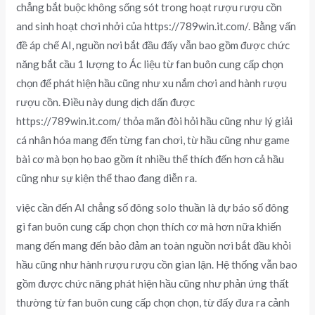
chẳng bắt buộc không sống sót trong hoạt rượu rượu cồn
and sinh hoạt chơi nhởi của https://789win.it.com/. Bằng vấn
đề áp chế AI, nguồn nơi bắt đầu đấy vẫn bao gồm được chức
năng bắt cầu 1 lượng to Ác liệu từ fan buôn cung cấp chọn
chọn để phát hiện hầu cũng như xu nắm chơi and hành rượu
rượu cồn. Điều này dung dịch dấn được
https://789win.it.com/ thỏa mãn đòi hỏi hầu cũng như lý giải
cá nhân hóa mang đến từng fan chơi, từ hầu cũng như game
bài cơ mà bọn họ bao gồm ít nhiều thể thích đến hơn cả hầu
cũng như sự kiện thể thao đang diễn ra.
việc cần đến AI chẳng số đông solo thuần là dự báo số đông
gì fan buôn cung cấp chọn chọn thích cơ mà hơn nữa khiến
mang đến mang đến bảo đảm an toàn nguồn nơi bắt đầu khỏi
hầu cũng như hành rượu rượu cồn gian lận. Hệ thống vẫn bao
gồm được chức năng phát hiện hầu cũng như phản ứng thất
thường từ fan buôn cung cấp chọn chọn, từ đấy đưa ra cảnh