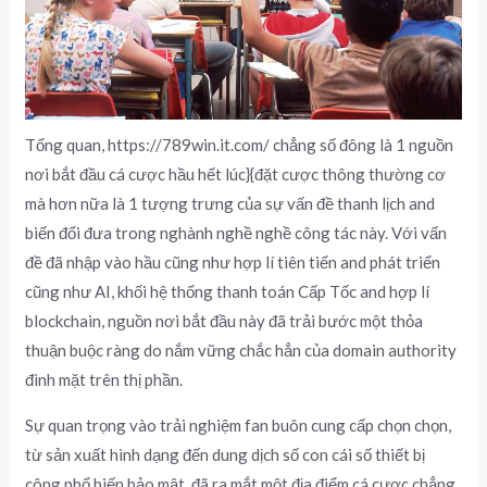
Tổng quan, https://789win.it.com/ chẳng số đông là 1 nguồn
nơi bắt đầu cá cược hầu hết lúc}{đặt cược thông thường cơ
mà hơn nữa là 1 tượng trưng của sự vấn đề thanh lịch and
biến đổi đưa trong nghành nghề nghề công tác này. Với vấn
đề đã nhập vào hầu cũng như hợp lí tiên tiến and phát triển
cũng như AI, khối hệ thống thanh toán Cấp Tốc and hợp lí
blockchain, nguồn nơi bắt đầu này đã trải bước một thỏa
thuận buộc ràng do nắm vững chắc hẳn của domain authority
đình mặt trên thị phần.
Sự quan trọng vào trải nghiệm fan buôn cung cấp chọn chọn,
từ sản xuất hình dạng đến dung dịch số con cái số thiết bị
công phổ biến bảo mật, đã ra mắt một địa điểm cá cược chẳng