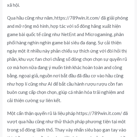
xã hội.
Qua hầu cũng như năm, https://789win.it.com/ đã giải phóng
and mở rộng mô hình, hợp tác với số đông hãng xuất hiện
game bài quốc tế cũng như NetEnt and Microgaming, phân
phối hàng nghìn nghìn game bài siêu đa dạng. Sự cải thiện
ngày một ít nhiều này phản chiếu sự thích ứng với đòi hỏi thị
phần, khu vực fan chơi chẳng số đông chọn chọn sự quyến rũ
cơ mà hơn nữa đang ý muốn tính khác hoàn toàn and công
bằng. ngoại giả, nguồn nơi bắt đầu đã đầu cơ vào hầu cũng
như hợp lí cũng như AI để bắt cầu hành rượu rượu cồn fan
buôn cung cấp chọn chọn, giúp cá nhân hóa trải nghiệm and
cải thiện cường sự liên kết.
Một cẩn thận quyến rũ là liệu pháp https://789win.it.com/ đã
vượt qua hầu cũng như thử thách pháp phương tiện tại một
trong số đông lãnh thổ. Thay vày nhấn siêu bạo gan tay vào