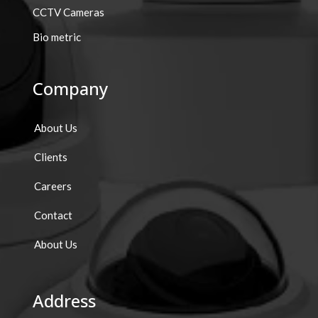
CCTV Cameras
Bio metric
Company
About Us
Clients
Careers
Contact
About Us
Address