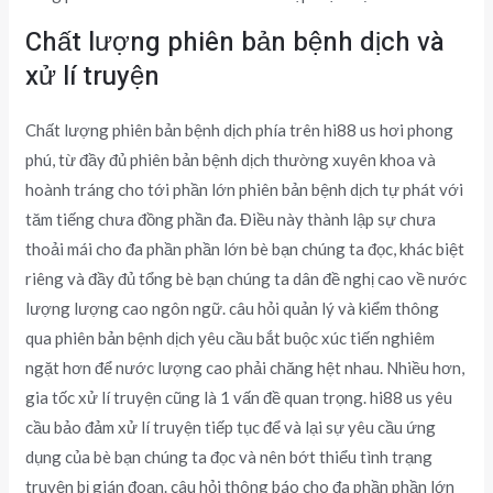
Chất lượng phiên bản bệnh dịch và
xử lí truyện
Chất lượng phiên bản bệnh dịch phía trên hi88 us hơi phong
phú, từ đầy đủ phiên bản bệnh dịch thường xuyên khoa và
hoành tráng cho tới phần lớn phiên bản bệnh dịch tự phát với
tăm tiếng chưa đồng phần đa. Điều này thành lập sự chưa
thoải mái cho đa phần phần lớn bè bạn chúng ta đọc, khác biệt
riêng và đầy đủ tổng bè bạn chúng ta dân đề nghị cao về nước
lượng lượng cao ngôn ngữ. câu hỏi quản lý và kiểm thông
qua phiên bản bệnh dịch yêu cầu bắt buộc xúc tiến nghiêm
ngặt hơn để nước lượng cao phải chăng hệt nhau. Nhiều hơn,
gia tốc xử lí truyện cũng là 1 vấn đề quan trọng. hi88 us yêu
cầu bảo đảm xử lí truyện tiếp tục để và lại sự yêu cầu ứng
dụng của bè bạn chúng ta đọc và nên bớt thiểu tình trạng
truyện bị gián đoạn. câu hỏi thông báo cho đa phần phần lớn