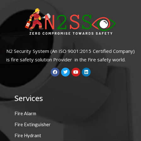
N2 Security System (An ISO 9001:2015 Certified Company)
is fire safety solution Provider in the Fire safety world.
F
T
Y
L
a
w
o
i
c
i
u
n
e
t
t
k
b
t
u
e
o
e
b
d
Services
o
r
e
i
k
n
Fire Alarm
Fire Extinguisher
Fire Hydrant