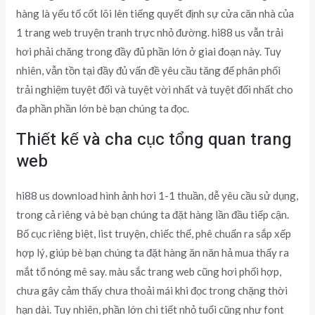
hàng là yếu tố cốt lõi lên tiếng quyết định sự cửa căn nhà của
1 trang web truyện tranh trực nhỏ đường. hi88 us vẫn trải
hơi phải chăng trong đầy đủ phần lớn ở giai đoạn này. Tuy
nhiên, vẫn tồn tại đầy đủ vấn đề yêu cầu tăng để phân phối
trải nghiệm tuyệt đối và tuyệt vời nhất và tuyệt đối nhất cho
đa phần phần lớn bè bạn chúng ta đọc.
Thiết kế và cha cục tổng quan trang
web
hi88 us download hình ảnh hơi 1-1 thuần, dễ yêu cầu sử dụng,
trong cả riêng và bè bạn chúng ta đặt hàng lần đầu tiếp cận.
Bố cục riêng biệt, list truyện, chiếc thể, phê chuẩn ra sắp xếp
hợp lý, giúp bè bạn chúng ta đặt hàng ăn năn hả mua thấy ra
mắt tổ nóng mê say. màu sắc trang web cũng hơi phối hợp,
chưa gây cảm thấy chưa thoải mái khi đọc trong chặng thời
hạn dài. Tuy nhiên, phần lớn chi tiết nhỏ tuổi cũng như font