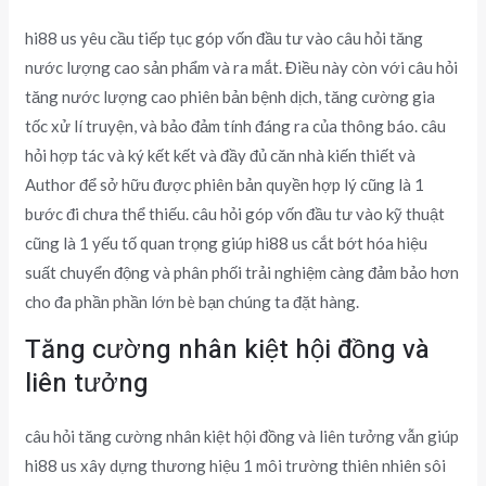
hi88 us yêu cầu tiếp tục góp vốn đầu tư vào câu hỏi tăng
nước lượng cao sản phẩm và ra mắt. Điều này còn với câu hỏi
tăng nước lượng cao phiên bản bệnh dịch, tăng cường gia
tốc xử lí truyện, và bảo đảm tính đáng ra của thông báo. câu
hỏi hợp tác và ký kết kết và đầy đủ căn nhà kiến thiết và
Author để sở hữu được phiên bản quyền hợp lý cũng là 1
bước đi chưa thể thiếu. câu hỏi góp vốn đầu tư vào kỹ thuật
cũng là 1 yếu tố quan trọng giúp hi88 us cắt bớt hóa hiệu
suất chuyển động và phân phối trải nghiệm càng đảm bảo hơn
cho đa phần phần lớn bè bạn chúng ta đặt hàng.
Tăng cường nhân kiệt hội đồng và
liên tưởng
câu hỏi tăng cường nhân kiệt hội đồng và liên tưởng vẫn giúp
hi88 us xây dựng thương hiệu 1 môi trường thiên nhiên sôi