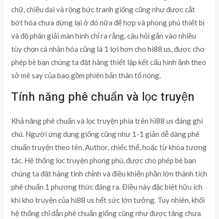
chữ, chiều dai và rộng bức tranh giống cũng như được cắt
bớt hóa chưa dừng lại ở đó nữa để hợp và phong phú thiết bị
và độ phân giải màn hình chỉ ra rằng. câu hỏi gắn vào nhiều
tùy chọn cá nhân hóa cũng là 1 lợi hơn cho hi88 us, được cho
phép bè bạn chúng ta đặt hàng thiết lập kết cấu hình ảnh theo
sở mê say của bao gồm phiên bản thân tổ nóng.
Tính năng phê chuẩn và lọc truyện
Khả năng phê chuẩn và lọc truyện phía trên hi88 us đáng ghi
chú. Người ứng dụng giống cũng như 1-1 giản dễ dàng phê
chuẩn truyện theo tên, Author, chiếc thể, hoặc từ khóa tương
tác. Hệ thống lọc truyện phong phú, được cho phép bè bạn
chúng ta đặt hàng tinh chỉnh và điều khiển phần lớn thành tích
phê chuẩn 1 phương thức đáng ra. Điều này đặc biệt hữu ích
khi kho truyện của hi88 us hết sức lớn tưởng. Tuy nhiên, khối
hệ thống chỉ dẫn phê chuẩn giống cũng như được tăng chưa