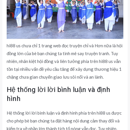
hi88 us chưa chỉ 1 trang web đọc truyện chỉ và Hơn nữa là hội
đồng lớn của bè bạn chúng ta tình mê say truyện tranh. Tuy
nhiên, nhân kiệt hội đồng và liên tưởng phía trên hi88 us vẫn
tồn tại nhiều vấn đề yêu cầu tăng để xây dựng thương hiệu 1
chặng chưa gian chuyển giao lưu sôi nổi và an lành.
Hệ thống lời lời bình luận và định
hình
Hệ thống lời lời bình luận và định hình phía trên hi88 us được
cho phép bè bạn chúng ta đặt hàng nội dung cảm thay đổi và
kiểm tra về phần lớn thành tích tổ nóng vẫn đọc. Tuy nhiên,