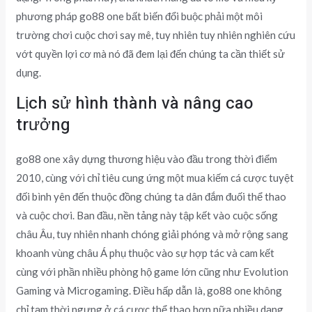
phương pháp go88 one bất biến đổi buộc phải một môi
trường chơi cuộc chơi say mê, tuy nhiên tuy nhiên nghiên cứu
vớt quyền lợi cơ mà nó đã đem lại đến chúng ta cần thiết sử
dụng.
Lịch sử hình thành và nâng cao
trưởng
go88 one xây dựng thương hiệu vào đầu trong thời điểm
2010, cùng với chỉ tiêu cung ứng một mua kiếm cá cược tuyệt
đối bình yên đến thuộc đồng chúng ta dân đắm đuối thể thao
và cuộc chơi. Ban đầu, nền tảng này tập kết vào cuộc sống
châu Âu, tuy nhiên nhanh chóng giải phóng và mở rộng sang
khoanh vùng châu Á phụ thuộc vào sự hợp tác và cam kết
cùng với phần nhiều phòng hộ game lớn cũng như Evolution
Gaming và Microgaming. Điều hấp dẫn là, go88 one không
chỉ tạm thời ngưng ở cá cược thể thao hơn nữa nhiều dạng