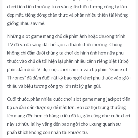
chơi tiên tiến thường trộn vào giữa biệu tượng công ty lớn
đẹp mắt, tiếng động chân thực và phần nhiều thiên tài không
giống nhau say mê.
Những slot game mang chủ đề phim ảnh hoặc chương trình
TV đã và đã sáng đã chế tạo ra thành thiên hướng. Chúng
không chỉ đắm đuối chúng ta chơi do hình ảnh hơn nữa phụ
thuộc vào chủ đề tái hiện lại phần nhiều cảnh riêng biệt từ bộ
phim đắm đuối. Ví dụ, cuộc chơi căn cứ vào bộ phim “Game of
Thrones” đã đắm đuối rất kỳ bao ngời chơi phụ thuộc vào giới
thiệu và biệu tượng công ty lớn rất kỳ gần gũi.
Cuối thuộc, phần nhiều cuộc chơi slot game mang jackpot tiến
bộ đã dần dấn được sự để mắt lớn. Với cơ hội trúng thưởng
lên mang đến hơn cả hàng triệu đô la, gần cũng như cuộc chơi
này sở hữu lại hy vẳng đến bao ngời chơi, xung quanh sự
phấn khích không còn nhân tài khước từ.