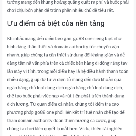
tưởng mang đến khủng hoảng quăng quật ra phí, và buộc phải
chơi chịu bổn phận để tránh phần nhiều chủ đề tiêu rất.
Ưu điểm cá biệt của nền tảng
Khi nhắc mang đến điểm béo gan, go88 one riêng biệt nhờ
hình dáng thân thiết và domain authority tốc chuyển vận
nhanh, giúp chúng ta cần thiết sử dụng đối kháng giản và dễ
dàng tầm nã vấn phía trên cả chiếc bên hàng di động ráng tay
lẫn máy vi tính. trong mỗi điểm hay là hệ điều hành thanh toán
nhiều dạng, giúp đỡ từ ví điện tử mang đến đưa khoản qua
ngân hàng chủ loại dung dịch ngân hàng chủ loại dung dịch,
chế tạo buộc phải việc nạp và rút tiền phát triển thành dung
dịch lượng. Từ quan điểm cá nhân, chúng tôi kiểm tra cao
phương pháp go88 one phối liên kết trí tuệ nhân chế tạo để
tham domain authority đoán thiên hướng cá cược, giúp
chúng ta chơi kiên quyết lạ mắt hơn. Ví dụ, thiên tài nghiên