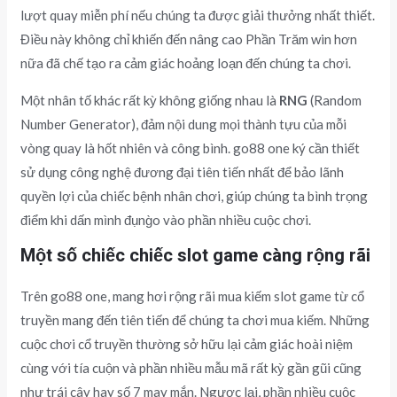
lượt quay miễn phí nếu chúng ta được giải thưởng nhất thiết.
Điều này không chỉ khiến đến nâng cao Phần Trăm win hơn
nữa đã chế tạo ra cảm giác hoảng loạn đến chúng ta chơi.
Một nhân tố khác rất kỳ không giống nhau là
RNG
(Random
Number Generator), đảm nội dung mọi thành tựu của mỗi
vòng quay là hốt nhiên và công bình. go88 one ký cần thiết
sử dụng công nghệ đương đại tiên tiến nhất để bảo lãnh
quyền lợi của chiếc bệnh nhân chơi, giúp chúng ta bình trọng
điểm khi dấn mình đụng̀o vào phần nhiều cuộc chơi.
Một số chiếc chiếc slot game càng rộng rãi
Trên go88 one, mang hơi rộng rãi mua kiếm slot game từ cổ
truyền mang đến tiên tiến để chúng ta chơi mua kiếm. Những
cuộc chơi cổ truyền thường sở hữu lại cảm giác hoài niệm
cùng với tía cuộn và phần nhiều mẫu mã rất kỳ gần gũi cũng
như trái cây hay số 7 may mắn. Ngược lại, phần nhiều cuộc