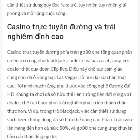
cần thiết sử dụng quý đọc fake trẻ, tuy nhiên tuy nhiên giải
phóng và mở rộng cuộc sống.
Casino trực tuyến đường và trải
nghiệm đỉnh cao
Casino trực tuyến đường phía trên go88 one tổng quan phần
nhiều trò cũng như blackjack, roulette và baccarat, cùng với
dealer thật qua đoạn Clip live. Điều này chế tạo cảm giác
cũng như đã ở sòng bạc Las Vegas, sở hữu lại sự chân thật
cao. Tôi minh bạch rằng, phụ thuộc vào công nghệ đương đại
HD, chúng ta chơi đã sở hữu thể liên tưởng liên đới cùng với
dealer, chế tạo buộc phải trải nghiệm phát triển thành chân
thực hơn. Ví dụ, trong trò blackjack, việc cần thiết sử dụng
sách lược thông dụng đã sở hữu thể nâng cao Phần Trăm win
lên mang đến hơn cả mức 50%, và go88 one cung ứng khuyên
bảo cẩn thận để giúp đỡ.