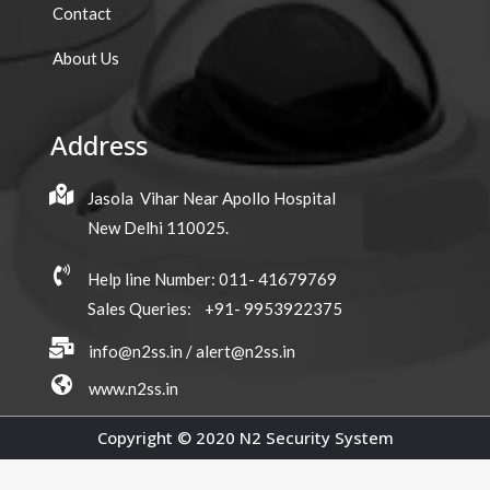
Contact
About Us
Address
Jasola Vihar Near Apollo Hospital
New Delhi 110025.
Help line Number: 011- 41679769
Sales Queries: +91- 9953922375
info@n2ss.in / alert@n2ss.in
www.n2ss.in
Copyright © 2020 N2 Security System