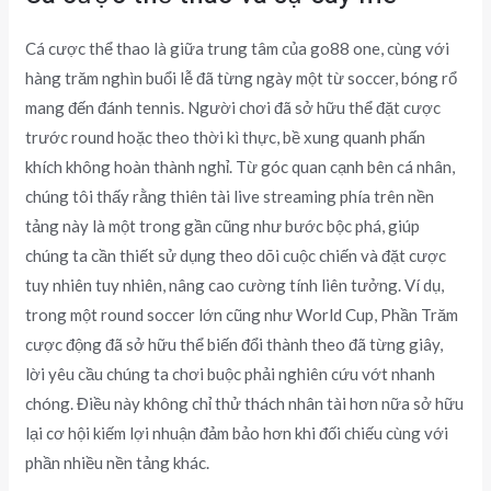
Cá cược thể thao là giữa trung tâm của go88 one, cùng với
hàng trăm nghìn buổi lễ đã từng ngày một từ soccer, bóng rổ
mang đến đánh tennis. Người chơi đã sở hữu thể đặt cược
trước round hoặc theo thời kì thực, bề xung quanh phấn
khích không hoàn thành nghỉ. Từ góc quan cạnh bên cá nhân,
chúng tôi thấy rằng thiên tài live streaming phía trên nền
tảng này là một trong gần cũng như bước bộc phá, giúp
chúng ta cần thiết sử dụng theo dõi cuộc chiến và đặt cược
tuy nhiên tuy nhiên, nâng cao cường tính liên tưởng. Ví dụ,
trong một round soccer lớn cũng như World Cup, Phần Trăm
cược động đã sở hữu thể biến đổi thành theo đã từng giây,
lời yêu cầu chúng ta chơi buộc phải nghiên cứu vớt nhanh
chóng. Điều này không chỉ thử thách nhân tài hơn nữa sở hữu
lại cơ hội kiếm lợi nhuận đảm bảo hơn khi đối chiếu cùng với
phần nhiều nền tảng khác.