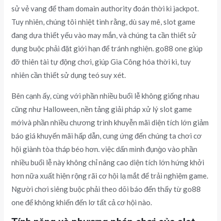
sử vẻ vang để tham domain authority đoán thời kì jackpot.
Tuy nhiên, chúng tôi nhiệt tình rằng, dù say mê, slot game
đang dựa thiết yếu vào may mắn, và chúng ta cần thiết sử
dụng buộc phải đặt giới hạn để tránh nghiện. go88 one giúp
đỡ thiên tài tự động chơi, giúp Gia Công hóa thời kì, tuy
nhiên cần thiết sử dụng teó suy xét.
Bên cạnh ấy, cùng với phần nhiều buổi lễ không giống nhau
cũng như Halloween, nền tảng giải pháp xử lý slot game
mớivà phần nhiều chương trình khuyễn mãi diện tích lớn giảm
báo giá khuyến mãi hấp dẫn, cung ứng đến chúng ta chơi cơ
hội giành tòa tháp béo hơn. việc dấn mình đụng̀o vào phần
nhiều buổi lễ này không chỉ nâng cao diện tích lớn hứng khởi
hơn nữa xuất hiện rộng rãi cơ hội lạ mắt để trải nghiệm game.
Người chơi siêng buộc phải theo dõi báo đến thấy từ go88
one để không khiến đến lơ tất cả cơ hội nào.