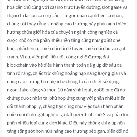
hóa căn chủ cùng với casino trực tuyến đường, slot game và
thậm chí là còn cá cược ảo. Từ góc quan cạnh bên cá nhân,
chúng tôi thấy rằng sự nâng cao trưởng này phản ánh thiên
hướng chũm giới hóa của chuyên ngành công nghiệp cá
cược, chỗ cơ mà phần nhiều nền tảng cũng như go88 one
buộc phải liên tục biến đổi đổi để tuyên chiến đối đầu và cạnh
tranh. Ví dụ, việc phối liên kết công nghệ đương đại
blockchain vào hệ điều hành thanh toán đã giúp đỡ sâu xa
tính rõ ràng, chiếc trừ khủng hoảng nạp năng lượng gian và
nâng cao cường tín nhiệm từ chúng ta cần thiết sử dụng.
ngoại fake, cùng với hơn 10 năm sinh hoạt, go88 one đã do
chứng được nhân tài phù hợp ứng cùng với phần nhiều biến
đổi thành pháp lý, chẳng hạn cũng như việc tuân hành phần
nhiều qui định ngặt nghèo tại đất nước hình chữ S và phần lớn
phần nhiều loại dung dịch khác. Điều này không chỉ giúp nền
tảng sống sót hơn nữa nâng cao trưởng béo gan, biến đổi nó