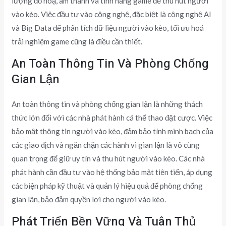
lượng đồ hoạ, âm thanh và tính năng game để thu hút người
vào kèo. Việc đầu tư vào công nghệ, đặc biệt là công nghệ AI
và Big Data để phân tích dữ liệu người vào kèo, tối ưu hoá
trải nghiệm game cũng là điều cần thiết.
An Toàn Thông Tin Và Phòng Chống
Gian Lận
An toàn thông tin và phòng chống gian lận là những thách
thức lớn đối với các nhà phát hành cá thể thao đặt cược. Việc
bảo mật thông tin người vào kèo, đảm bảo tính minh bạch của
các giao dịch và ngăn chặn các hành vi gian lận là vô cùng
quan trọng để giữ uy tín và thu hút người vào kèo. Các nhà
phát hành cần đầu tư vào hệ thống bảo mật tiên tiến, áp dụng
các biện pháp kỹ thuật và quản lý hiệu quả để phòng chống
gian lận, bảo đảm quyền lợi cho người vào kèo.
Phát Triển Bền Vững Và Tuân Thủ