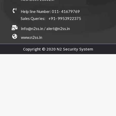
Help line Number: 011- 41679769
Sales Queries: +91- 9953922375
info@n2ss.in / alert@n2ss.in
www.n2ss.in
Copyright © 2020 N2 Security System