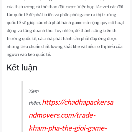
của thị trường cá thể thao đặt cược. Việc hợp tác với các đối
tác quốc tế để phát triển và phân phối game ra thị trường
quốc tế sẽ giúp các nhà phát hành game mở rộng quy mô hoạt
động và tăng doanh thu. Tuy nhiên, để thành công trên thị
trường quốc tế, các nhà phát hành cần phải đáp ứng được
những tiêu chuẩn chất lượng khắt khe và hiểu rõ thị hiếu của
người vào kèo quốc tế.
Kết luận
Xem
https://chadhapackersa
thêm:
ndmovers.com/trade-
kham-pha-the-gioi-game-