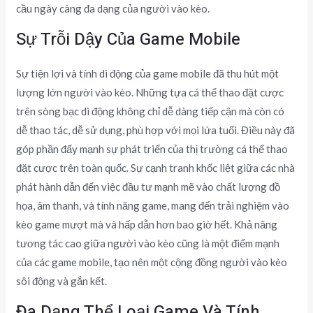
cầu ngày càng đa dạng của người vào kèo.
Sự Trỗi Dậy Của Game Mobile
Sự tiện lợi và tính di động của game mobile đã thu hút một
lượng lớn người vào kèo. Những tựa cá thể thao đặt cược
trên sòng bạc di động không chỉ dễ dàng tiếp cận mà còn có
dễ thao tác, dễ sử dụng, phù hợp với mọi lứa tuổi. Điều này đã
góp phần đẩy mạnh sự phát triển của thị trường cá thể thao
đặt cược trên toàn quốc. Sự cạnh tranh khốc liệt giữa các nhà
phát hành dẫn đến việc đầu tư mạnh mẽ vào chất lượng đồ
họa, âm thanh, và tính năng game, mang đến trải nghiệm vào
kèo game mượt mà và hấp dẫn hơn bao giờ hết. Khả năng
tương tác cao giữa người vào kèo cũng là một điểm mạnh
của các game mobile, tạo nên một cộng đồng người vào kèo
sôi động và gắn kết.
Đa Dạng Thể Loại Game Và Tính