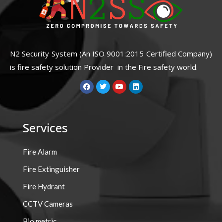
N2 Security System (An ISO 9001:2015 Certified Company)
is fire safety solution Provider in the Fire safety world.
F
T
Y
L
a
w
o
i
c
i
u
n
e
t
t
k
b
t
u
e
o
e
b
d
Services
o
r
e
i
k
n
Fire Alarm
Fire Extinguisher
Fire Hydrant
CCTV Cameras
Bio metric