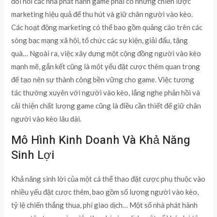
đòi hỏi các nhà phát hành game phải có những chiến lược
marketing hiệu quả để thu hút và giữ chân người vào kèo.
Các hoạt động marketing có thể bao gồm quảng cáo trên các
sòng bạc mạng xã hội, tổ chức các sự kiện, giải đấu, tặng
quà… Ngoài ra, việc xây dựng một cộng đồng người vào kèo
mạnh mẽ, gắn kết cũng là một yếu đặt cược thêm quan trọng
để tạo nên sự thành công bền vững cho game. Việc tương
tác thường xuyên với người vào kèo, lắng nghe phản hồi và
cải thiện chất lượng game cũng là điều cần thiết để giữ chân
người vào kèo lâu dài.
Mô Hình Kinh Doanh Và Khả Năng
Sinh Lợi
Khả năng sinh lời của một cá thể thao đặt cược phụ thuộc vào
nhiều yếu đặt cược thêm, bao gồm số lượng người vào kèo,
tỷ lệ chiến thắng thua, phí giao dịch… Một số nhà phát hành