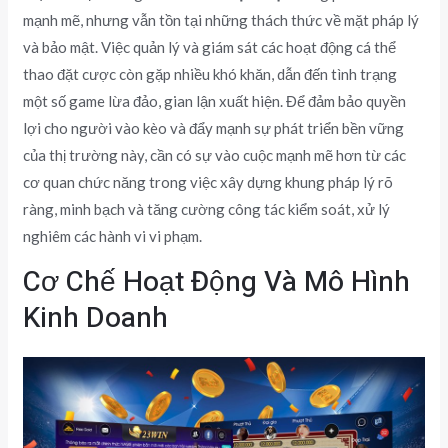
mạnh mẽ, nhưng vẫn tồn tại những thách thức về mặt pháp lý
và bảo mật. Việc quản lý và giám sát các hoạt động cá thể
thao đặt cược còn gặp nhiều khó khăn, dẫn đến tình trạng
một số game lừa đảo, gian lận xuất hiện. Để đảm bảo quyền
lợi cho người vào kèo và đẩy mạnh sự phát triển bền vững
của thị trường này, cần có sự vào cuộc mạnh mẽ hơn từ các
cơ quan chức năng trong việc xây dựng khung pháp lý rõ
ràng, minh bạch và tăng cường công tác kiểm soát, xử lý
nghiêm các hành vi vi phạm.
Cơ Chế Hoạt Động Và Mô Hình
Kinh Doanh