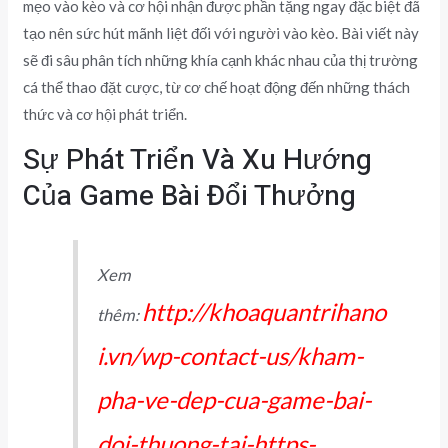
mẹo vào kèo và cơ hội nhận được phần tặng ngay đặc biệt đã
tạo nên sức hút mãnh liệt đối với người vào kèo. Bài viết này
sẽ đi sâu phân tích những khía cạnh khác nhau của thị trường
cá thể thao đặt cược, từ cơ chế hoạt động đến những thách
thức và cơ hội phát triển.
Sự Phát Triển Và Xu Hướng
Của Game Bài Đổi Thưởng
Xem
http://khoaquantrihano
thêm:
i.vn/wp-contact-us/kham-
pha-ve-dep-cua-game-bai-
doi-thuong-tai-https-