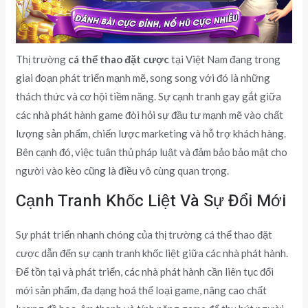
Thị trường
cá thể thao đặt cược
tại Việt Nam đang trong
giai đoạn phát triển mạnh mẽ, song song với đó là những
thách thức và cơ hội tiềm năng. Sự cạnh tranh gay gắt giữa
các nhà phát hành game đòi hỏi sự đầu tư mạnh mẽ vào chất
lượng sản phẩm, chiến lược marketing và hỗ trợ khách hàng.
Bên cạnh đó, việc tuân thủ pháp luật và đảm bảo bảo mật cho
người vào kèo cũng là điều vô cùng quan trọng.
Cạnh Tranh Khốc Liệt Và Sự Đổi Mới
Sự phát triển nhanh chóng của thị trường cá thể thao đặt
cược dẫn đến sự cạnh tranh khốc liệt giữa các nhà phát hành.
Để tồn tại và phát triển, các nhà phát hành cần liên tục đổi
mới sản phẩm, đa dạng hoá thể loại game, nâng cao chất