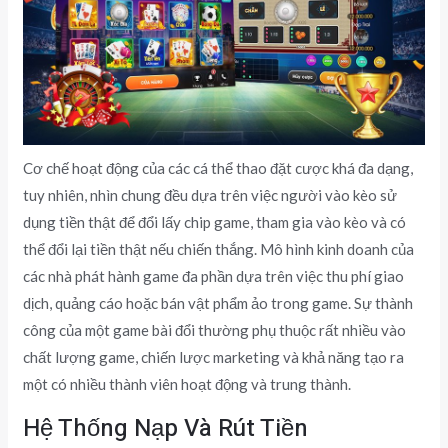
Cơ chế hoạt động của các cá thể thao đặt cược khá đa dạng,
tuy nhiên, nhìn chung đều dựa trên việc người vào kèo sử
dụng tiền thật để đổi lấy chip game, tham gia vào kèo và có
thể đổi lại tiền thật nếu chiến thắng. Mô hình kinh doanh của
các nhà phát hành game đa phần dựa trên việc thu phí giao
dịch, quảng cáo hoặc bán vật phẩm ảo trong game. Sự thành
công của một game bài đổi thường phụ thuộc rất nhiều vào
chất lượng game, chiến lược marketing và khả năng tạo ra
một có nhiều thành viên hoạt động và trung thành.
Hệ Thống Nạp Và Rút Tiền