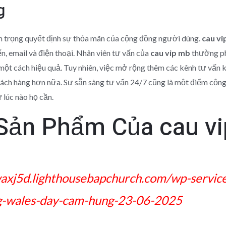
g
an trọng quyết định sự thỏa mãn của cộng đồng người dùng.
cau vi
n, email và điện thoại. Nhân viên tư vấn của
cau vip mb
thường ph
ột cách hiệu quả. Tuy nhiên, việc mở rộng thêm các kênh tư vấn 
khách hàng hơn nữa. Sự sẵn sàng tư vấn 24/7 cũng là một điểm cộn
 lúc nào họ cần.
 Sản Phẩm Của cau v
waxj5d.lighthousebapchurch.com/wp-service
g-wales-day-cam-hung-23-06-2025