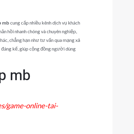
p mb
cung cấp nhiều kênh dịch vụ khách
ản hồi nhanh chóng và chuyên nghiệp,
khác, chẳng hạn như tư vấn qua mạng xã
g đáng kể, giúp cộng đồng người dùng
ip mb
s/game-online-tai-