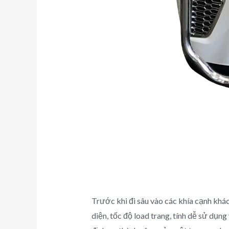
Trước khi đi sâu vào các khía cạnh khác
diện, tốc độ load trang, tính dễ sử dụng