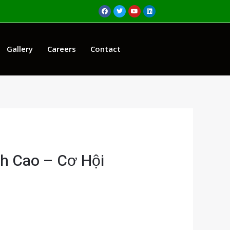
F
T
Y
L
a
w
o
i
c
i
u
n
e
t
t
k
b
t
u
e
o
e
b
d
o
r
e
i
Gallery
Careers
Contact
k
n
nh Cao – Cơ Hội